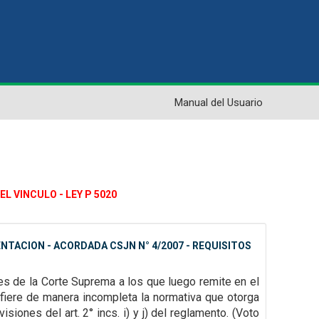
Manual del Usuario
EL VINCULO - LEY P 5020
TACION - ACORDADA CSJN N° 4/2007 - REQUISITOS
es de la Corte Suprema a los que luego remite en el
efiere de manera incompleta la normativa que
otorga
revisiones
del art. 2° incs. i) y j) del reglamento.
(Voto