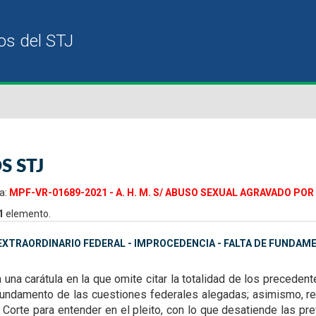
S STJ
a:
MPF-VR-01689-2021 - A. H. M. S/ ABUSO SEXUAL AGRAVADO POR 
1
elemento.
XTRAORDINARIO FEDERAL - IMPROCEDENCIA - FALTA DE FUNDAMEN
 una carátula en la que omite citar la totalidad de
los precedent
fundamento de
las cuestiones federales alegadas; asimismo, r
la Corte para entender en el pleito, con lo que desatiende las p