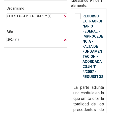
Mostrando
1-1
de
1
elemento.
Organismo
RECURSO
SECRETARÍA PENAL STJ Nº2
(1)
EXTRAORDI
NARIO
FEDERAL -
Año
IMPROCEDE
2024
(1)
NCIA -
FALTA DE
FUNDAMEN
TACION -
ACORDADA
CSJN N°
4/2007 -
REQUISITOS
La parte adjunta
una carátula en la
que omite citar la
totalidad de
los
precedentes de