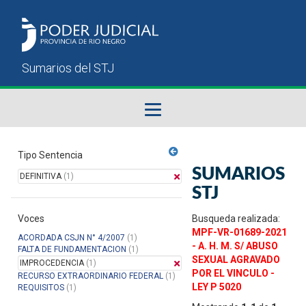
Fallos del STJ
Tipo Sentencia
SUMARIOS
DEFINITIVA
(1)
Sumarios del STJ
STJ
Voces
Manual del Usuario
Busqueda realizada:
MPF-VR-01689-2021
ACORDADA CSJN N° 4/2007
(1)
- A. H. M. S/ ABUSO
FALTA DE FUNDAMENTACION
(1)
SEXUAL AGRAVADO
IMPROCEDENCIA
(1)
POR EL VINCULO -
RECURSO EXTRAORDINARIO FEDERAL
(1)
LEY P 5020
REQUISITOS
(1)