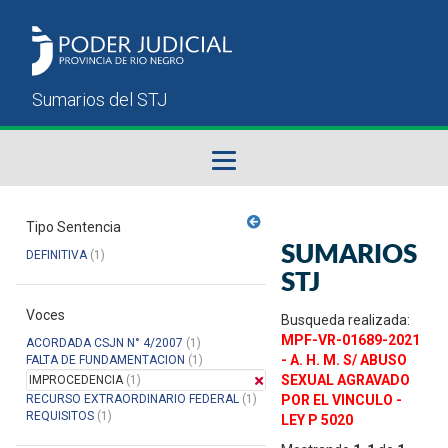
Fallos del STJ
Tipo Sentencia
SUMARIOS
DEFINITIVA
(1)
Sumarios del STJ
STJ
Voces
Manual del Usuario
Busqueda realizada:
MPF-VR-01689-2021
ACORDADA CSJN N° 4/2007
(1)
- A. H. M. S/ ABUSO
FALTA DE FUNDAMENTACION
(1)
SEXUAL AGRAVADO
IMPROCEDENCIA
(1)
RECURSO EXTRAORDINARIO FEDERAL
(1)
POR EL VINCULO -
REQUISITOS
(1)
LEY P 5020