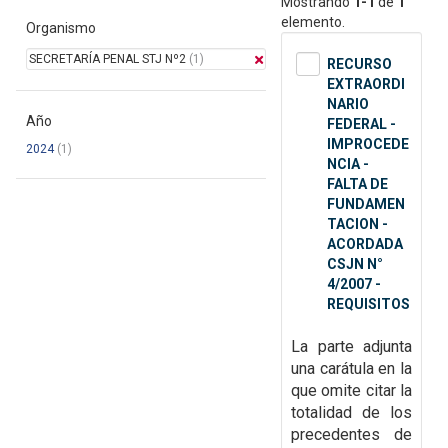
Mostrando
1-1
de
1
elemento.
Organismo
SECRETARÍA PENAL STJ Nº2
(1)
RECURSO
EXTRAORDI
NARIO
Año
FEDERAL -
IMPROCEDE
2024
(1)
NCIA -
FALTA DE
FUNDAMEN
TACION -
ACORDADA
CSJN N°
4/2007 -
REQUISITOS
La parte adjunta
una carátula en la
que omite citar la
totalidad de
los
precedentes de