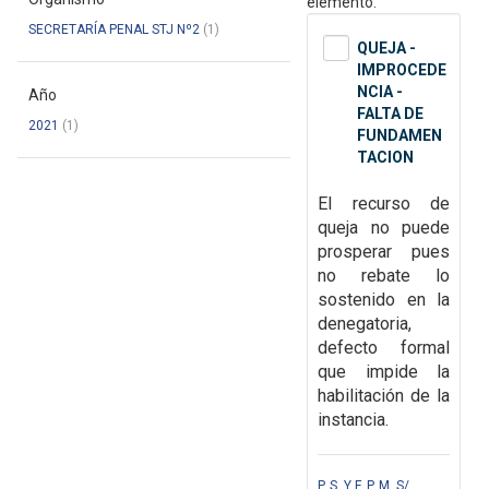
elemento.
SECRETARÍA PENAL STJ Nº2
(1)
QUEJA -
IMPROCEDE
NCIA -
Año
FALTA DE
2021
(1)
FUNDAMEN
TACION
El recurso de
queja no puede
prosperar pues
no rebate lo
sostenido en la
denegatoria,
defecto formal
que impide la
habilitación de la
instancia.
P. S. Y F. P. M. S/