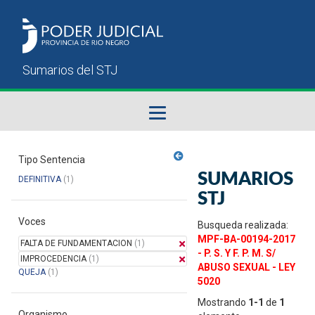
Fallos del STJ
Tipo Sentencia
SUMARIOS
DEFINITIVA
(1)
Sumarios del STJ
STJ
Voces
Manual del Usuario
Busqueda realizada:
MPF-BA-00194-2017
FALTA DE FUNDAMENTACION
(1)
- P. S. Y F. P. M. S/
IMPROCEDENCIA
(1)
ABUSO SEXUAL - LEY
QUEJA
(1)
5020
Mostrando
1-1
de
1
Organismo