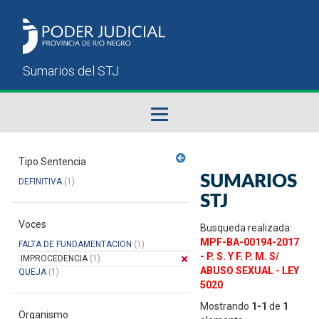
Fallos del STJ
Tipo Sentencia
SUMARIOS
DEFINITIVA
(1)
Sumarios del STJ
STJ
Voces
Manual del Usuario
Busqueda realizada:
MPF-BA-00194-2017
FALTA DE FUNDAMENTACION
(1)
- P. S. Y F. P. M. S/
IMPROCEDENCIA
(1)
ABUSO SEXUAL - LEY
QUEJA
(1)
5020
Mostrando
1-1
de
1
Organismo