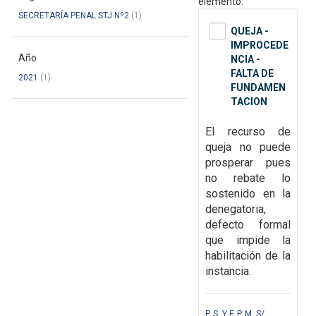
elemento.
SECRETARÍA PENAL STJ Nº2
(1)
QUEJA -
IMPROCEDE
Año
NCIA -
FALTA DE
2021
(1)
FUNDAMEN
TACION
El recurso de
queja no puede
prosperar pues
no rebate lo
sostenido en la
denegatoria,
defecto formal
que impide la
habilitación de la
instancia.
P. S. Y F. P. M. S/