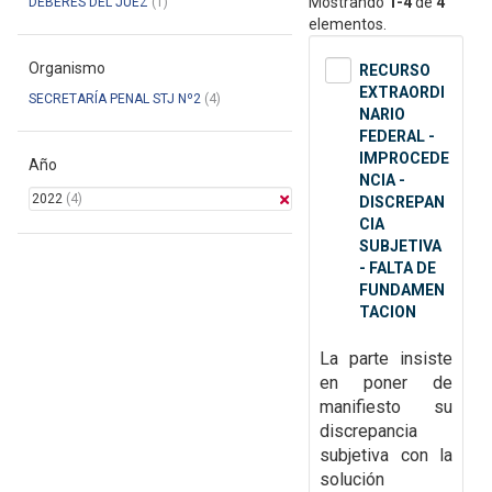
Mostrando
1-4
de
4
DEBERES DEL JUEZ
(1)
elementos.
Organismo
RECURSO
EXTRAORDI
SECRETARÍA PENAL STJ Nº2
(4)
NARIO
FEDERAL -
IMPROCEDE
Año
NCIA -
2022
(4)
DISCREPAN
CIA
SUBJETIVA
- FALTA DE
FUNDAMEN
TACION
La parte insiste
en poner de
manifiesto su
discrepancia
subjetiva con la
solución