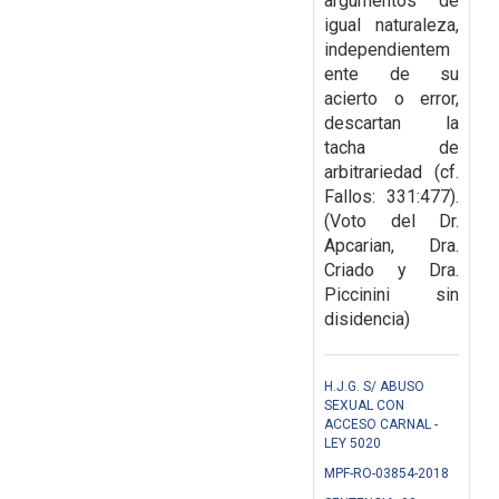
argumentos de
igual naturaleza,
independientem
ente de su
acierto o error,
descartan la
tacha de
arbitrariedad (cf.
Fallos:
331:477).
(Voto del Dr.
Apcarian, Dra.
Criado y Dra.
Piccinini sin
disidencia)
H.J.G. S/ ABUSO
SEXUAL CON
ACCESO CARNAL -
LEY 5020
MPF-RO-03854-2018