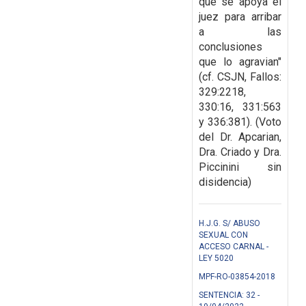
que se apoya el
juez para arribar
a las
conclusiones
que lo agravian"
(cf. CSJN, Fallos:
329:2218,
330:16, 331:563
y 336:381). (Voto
del Dr. Apcarian,
Dra. Criado y Dra.
Piccinini sin
disidencia)
H.J.G. S/ ABUSO
SEXUAL CON
ACCESO CARNAL -
LEY 5020
MPF-RO-03854-2018
SENTENCIA: 32 -