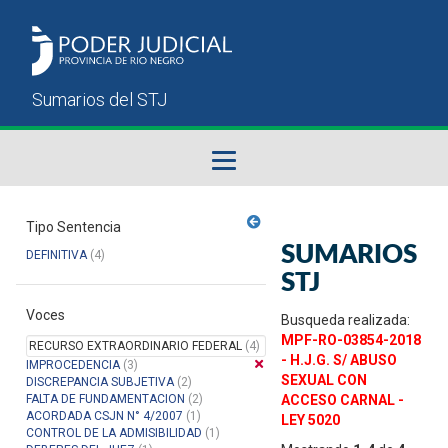
Fallos del STJ
Tipo Sentencia
SUMARIOS
DEFINITIVA
(4)
Sumarios del STJ
STJ
Voces
Manual del Usuario
Busqueda realizada:
MPF-RO-03854-2018
RECURSO EXTRAORDINARIO FEDERAL
(4)
- H.J.G. S/ ABUSO
IMPROCEDENCIA
(3)
SEXUAL CON
DISCREPANCIA SUBJETIVA
(2)
FALTA DE FUNDAMENTACION
(2)
ACCESO CARNAL -
ACORDADA CSJN N° 4/2007
(1)
LEY 5020
CONTROL DE LA ADMISIBILIDAD
(1)