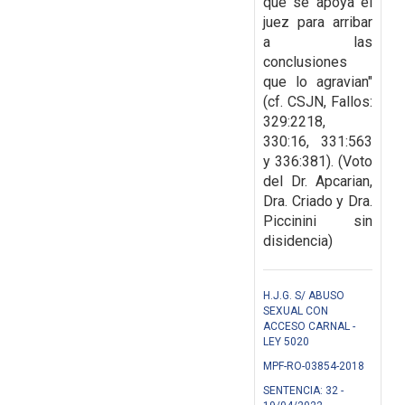
que se apoya el
juez para arribar
a las
conclusiones
que lo agravian"
(cf. CSJN, Fallos:
329:2218,
330:16, 331:563
y 336:381). (Voto
del Dr. Apcarian,
Dra. Criado y Dra.
Piccinini sin
disidencia)
H.J.G. S/ ABUSO
SEXUAL CON
ACCESO CARNAL -
LEY 5020
MPF-RO-03854-2018
SENTENCIA: 32 -