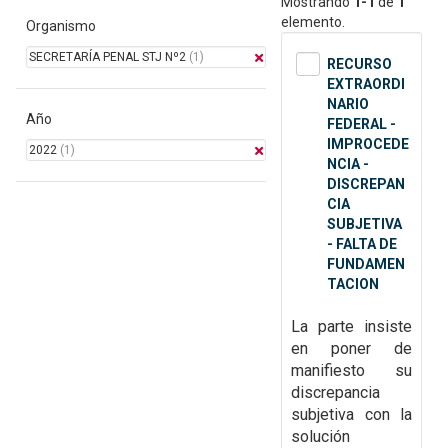
Mostrando
1-1
de
1
elemento.
Organismo
SECRETARÍA PENAL STJ Nº2
(1)
RECURSO
EXTRAORDI
NARIO
Año
FEDERAL -
IMPROCEDE
2022
(1)
NCIA -
DISCREPAN
CIA
SUBJETIVA
- FALTA DE
FUNDAMEN
TACION
La parte insiste
en poner de
manifiesto su
discrepancia
subjetiva con la
solución