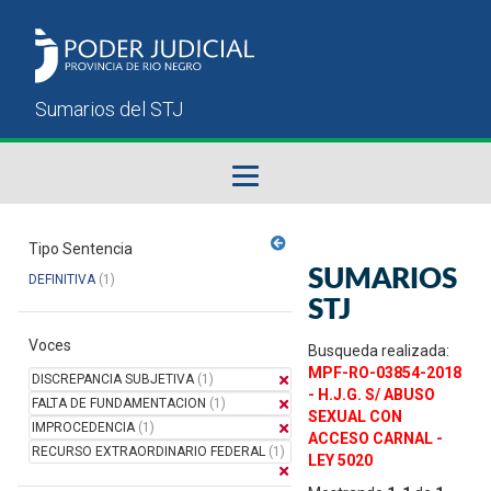
Fallos del STJ
Tipo Sentencia
SUMARIOS
DEFINITIVA
(1)
Sumarios del STJ
STJ
Voces
Manual del Usuario
Busqueda realizada:
MPF-RO-03854-2018
DISCREPANCIA SUBJETIVA
(1)
- H.J.G. S/ ABUSO
FALTA DE FUNDAMENTACION
(1)
SEXUAL CON
IMPROCEDENCIA
(1)
ACCESO CARNAL -
RECURSO EXTRAORDINARIO FEDERAL
(1)
LEY 5020