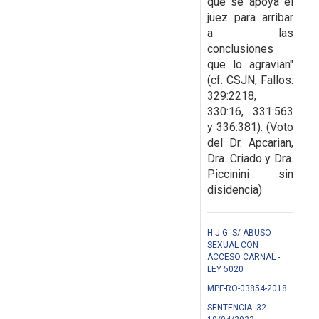
que se apoya el
juez para arribar
a las
conclusiones
que lo agravian"
(cf. CSJN, Fallos:
329:2218,
330:16, 331:563
y 336:381). (Voto
del Dr. Apcarian,
Dra. Criado y Dra.
Piccinini sin
disidencia)
H.J.G. S/ ABUSO
SEXUAL CON
ACCESO CARNAL -
LEY 5020
MPF-RO-03854-2018
SENTENCIA: 32 -