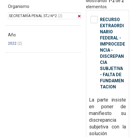
Mostrando
1-2
de
2
Organismo
elementos.
SECRETARÍA PENAL STJ Nº2
(2)
RECURSO
EXTRAORDI
NARIO
Año
FEDERAL -
2022
(2)
IMPROCEDE
NCIA -
DISCREPAN
CIA
SUBJETIVA
- FALTA DE
FUNDAMEN
TACION
La parte insiste
en poner de
manifiesto su
discrepancia
subjetiva con la
solución