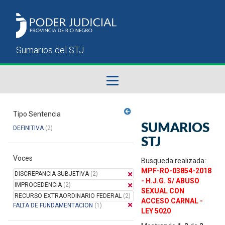
Fallos del STJ
Tipo Sentencia
SUMARIOS
DEFINITIVA
(2)
Sumarios del STJ
STJ
Voces
Manual del Usuario
Busqueda realizada:
MPF-RO-03854-2018
DISCREPANCIA SUBJETIVA
(2)
- H.J.G. S/ ABUSO
IMPROCEDENCIA
(2)
SEXUAL CON
RECURSO EXTRAORDINARIO FEDERAL
(2)
ACCESO CARNAL -
FALTA DE FUNDAMENTACION
(1)
LEY 5020