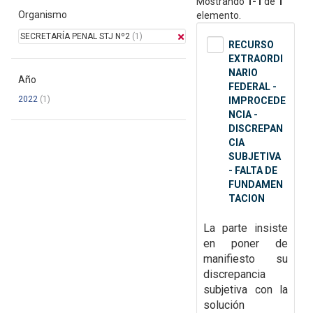
Mostrando
1-1
de
1
Organismo
elemento.
SECRETARÍA PENAL STJ Nº2
(1)
RECURSO
EXTRAORDI
NARIO
Año
FEDERAL -
2022
(1)
IMPROCEDE
NCIA -
DISCREPAN
CIA
SUBJETIVA
- FALTA DE
FUNDAMEN
TACION
La parte insiste
en poner de
manifiesto su
discrepancia
subjetiva con la
solución