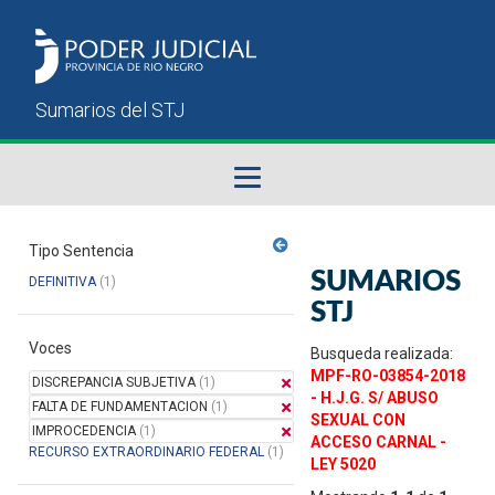
Fallos del STJ
Tipo Sentencia
SUMARIOS
DEFINITIVA
(1)
Sumarios del STJ
STJ
Voces
Manual del Usuario
Busqueda realizada:
MPF-RO-03854-2018
DISCREPANCIA SUBJETIVA
(1)
- H.J.G. S/ ABUSO
FALTA DE FUNDAMENTACION
(1)
SEXUAL CON
IMPROCEDENCIA
(1)
ACCESO CARNAL -
RECURSO EXTRAORDINARIO FEDERAL
(1)
LEY 5020