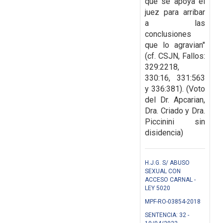
que se apoya el
juez para arribar
a las
conclusiones
que lo agravian"
(cf. CSJN, Fallos:
329:2218,
330:16, 331:563
y 336:381). (Voto
del Dr. Apcarian,
Dra. Criado y Dra.
Piccinini sin
disidencia)
H.J.G. S/ ABUSO
SEXUAL CON
ACCESO CARNAL -
LEY 5020
MPF-RO-03854-2018
SENTENCIA: 32 -