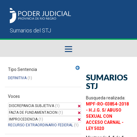
Fallos del STJ
Tipo Sentencia
SUMARIOS
DEFINITIVA
(1)
Sumarios del STJ
STJ
Voces
Manual del Usuario
Busqueda realizada:
MPF-RO-03854-2018
DISCREPANCIA SUBJETIVA
(1)
- H.J.G. S/ ABUSO
FALTA DE FUNDAMENTACION
(1)
SEXUAL CON
IMPROCEDENCIA
(1)
ACCESO CARNAL -
RECURSO EXTRAORDINARIO FEDERAL
(1)
LEY 5020