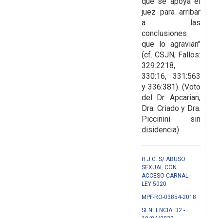
que se apoya el
juez para arribar
a las
conclusiones
que lo agravian"
(cf. CSJN, Fallos:
329:2218,
330:16, 331:563
y 336:381). (Voto
del Dr. Apcarian,
Dra. Criado y Dra.
Piccinini sin
disidencia)
H.J.G. S/ ABUSO
SEXUAL CON
ACCESO CARNAL -
LEY 5020
MPF-RO-03854-2018
SENTENCIA: 32 -