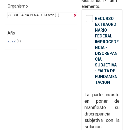
Mostrando
1-1
de
1
Organismo
elemento.
SECRETARÍA PENAL STJ Nº2
(1)
RECURSO
EXTRAORDI
NARIO
Año
FEDERAL -
2022
(1)
IMPROCEDE
NCIA -
DISCREPAN
CIA
SUBJETIVA
- FALTA DE
FUNDAMEN
TACION
La parte insiste
en poner de
manifiesto su
discrepancia
subjetiva con la
solución