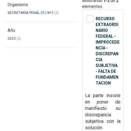
Mostrando
1-2
de
2
Organismo
elementos.
SECRETARÍA PENAL STJ Nº2
(2)
RECURSO
EXTRAORDI
Año
NARIO
FEDERAL -
2022
(2)
IMPROCEDE
NCIA -
DISCREPAN
CIA
SUBJETIVA
- FALTA DE
FUNDAMEN
TACION
La parte insiste
en poner de
manifiesto su
discrepancia
subjetiva con la
solución