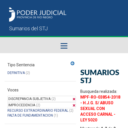
Fallos del STJ
Tipo Sentencia
SUMARIOS
DEFINITIVA
(2)
Sumarios del STJ
STJ
Voces
Manual del Usuario
Busqueda realizada:
MPF-RO-03854-2018
DISCREPANCIA SUBJETIVA
(2)
- H.J.G. S/ ABUSO
IMPROCEDENCIA
(2)
SEXUAL CON
RECURSO EXTRAORDINARIO FEDERAL
(2)
ACCESO CARNAL -
FALTA DE FUNDAMENTACION
(1)
LEY 5020