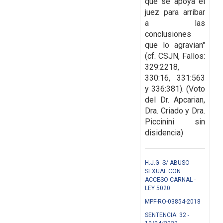
que se apoya el
juez para arribar
a las
conclusiones
que lo agravian"
(cf. CSJN, Fallos:
329:2218,
330:16, 331:563
y 336:381). (Voto
del Dr. Apcarian,
Dra. Criado y Dra.
Piccinini sin
disidencia)
H.J.G. S/ ABUSO
SEXUAL CON
ACCESO CARNAL -
LEY 5020
MPF-RO-03854-2018
SENTENCIA: 32 -