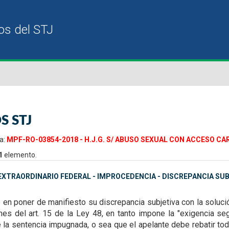
S STJ
a:
MPF-RO-03854-2018 - H.J.G. S/ ABUSO SEXUAL CON ACCESO CAR
1
elemento.
XTRAORDINARIO FEDERAL - IMPROCEDENCIA - DISCREPANCIA SUB
e en poner de manifiesto su
discrepancia subjetiva con la soluc
nes del art. 15 de la Ley 48, en tanto impone la "exigencia se
 de la sentencia impugnada, o sea que el apelante
debe rebatir to