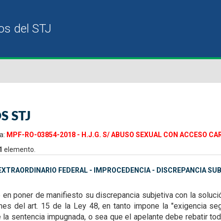
S STJ
a:
MPF-RO-03854-2018 - H.J.G. S/ ABUSO SEXUAL CON ACCESO CAR
1
elemento.
XTRAORDINARIO FEDERAL - IMPROCEDENCIA - DISCREPANCIA SUB
e en poner de manifiesto su
discrepancia subjetiva con la soluc
nes del art. 15 de la Ley 48, en tanto impone la "exigencia se
 de la sentencia impugnada, o sea que el apelante
debe rebatir to