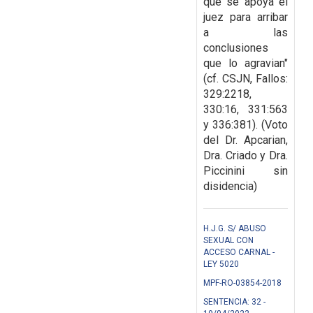
que se apoya el
juez para arribar
a las
conclusiones
que lo agravian"
(cf. CSJN, Fallos:
329:2218,
330:16, 331:563
y 336:381). (Voto
del Dr. Apcarian,
Dra. Criado y Dra.
Piccinini sin
disidencia)
H.J.G. S/ ABUSO
SEXUAL CON
ACCESO CARNAL -
LEY 5020
MPF-RO-03854-2018
SENTENCIA: 32 -