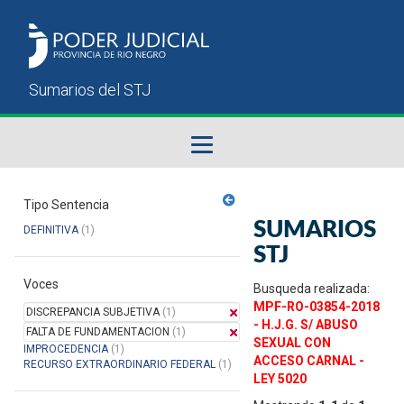
Fallos del STJ
Tipo Sentencia
SUMARIOS
DEFINITIVA
(1)
Sumarios del STJ
STJ
Voces
Manual del Usuario
Busqueda realizada:
MPF-RO-03854-2018
DISCREPANCIA SUBJETIVA
(1)
- H.J.G. S/ ABUSO
FALTA DE FUNDAMENTACION
(1)
SEXUAL CON
IMPROCEDENCIA
(1)
ACCESO CARNAL -
RECURSO EXTRAORDINARIO FEDERAL
(1)
LEY 5020