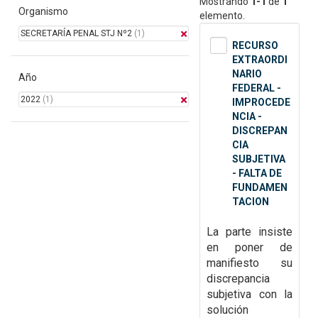
Mostrando
1-1
de
1
Organismo
elemento.
SECRETARÍA PENAL STJ Nº2
(1)
RECURSO
EXTRAORDI
NARIO
Año
FEDERAL -
2022
(1)
IMPROCEDE
NCIA -
DISCREPAN
CIA
SUBJETIVA
- FALTA DE
FUNDAMEN
TACION
La parte insiste
en poner de
manifiesto su
discrepancia
subjetiva con la
solución