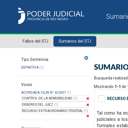
Fallos del STJ
Sumarios del STJ
Tipo Sentencia
SUMARIO
DEFINITIVA
(1)
Busqueda realizad
Voces
Mostrando
1-1
de
ACORDADA CSJN N° 4/2007
(1)
CONTROL DE LA ADMISIBILIDAD
(1)
RECURSO E
DEBERES DEL JUEZ
(1)
RECURSO EXTRAORDINARIO FEDERAL
(1)
Tal como ha ind
judiciales a l
formales
estab