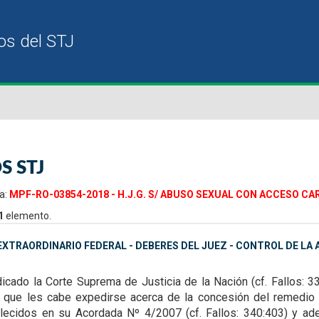
S STJ
a:
MPF-RO-03854-2018 - H.J.G. S/ ABUSO SEXUAL CON ACCESO CAR
1
elemento.
XTRAORDINARIO FEDERAL - DEBERES DEL JUEZ - CONTROL DE LA A
icado la Corte Suprema de Justicia de la Nación (cf. Fallos: 3
os que les cabe expedirse acerca de
la concesión del remedio 
lecidos en su Acordada Nº 4/2007 (cf. Fallos: 340:403) y ad