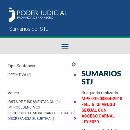
Fallos del STJ
Tipo Sentencia
SUMARIOS
DEFINITIVA
(2)
Sumarios del STJ
STJ
Voces
Manual del Usuario
Busqueda realizada:
MPF-RO-03854-2018
FALTA DE FUNDAMENTACION
(2)
- H.J.G. S/ ABUSO
IMPROCEDENCIA
(2)
SEXUAL CON
RECURSO EXTRAORDINARIO FEDERAL
(2)
ACCESO CARNAL -
DISCREPANCIA SUBJETIVA
(1)
LEY 5020