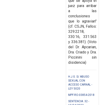
que se apoya el
juez para arribar
a las
conclusiones
que lo agravian"
(cf. CSJN, Fallos:
329:2218,
330:16, 331:563
y 336:381). (Voto
del Dr. Apcarian,
Dra. Criado y Dra.
Piccinini sin
disidencia)
H.J.G. S/ ABUSO
SEXUAL CON
ACCESO CARNAL -
LEY 5020
MPF-RO-03854-2018
SENTENCIA: 32 -