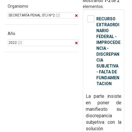
Mostrando
1-2
de
2
Organismo
elementos.
SECRETARÍA PENAL STJ Nº2
(2)
RECURSO
EXTRAORDI
NARIO
Año
FEDERAL -
IMPROCEDE
2022
(2)
NCIA -
DISCREPAN
CIA
SUBJETIVA
- FALTA DE
FUNDAMEN
TACION
La parte insiste
en poner de
manifiesto su
discrepancia
subjetiva con la
solución