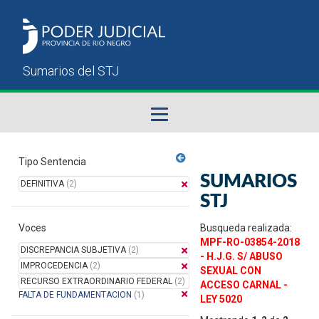
Fallos del STJ
Tipo Sentencia
SUMARIOS
DEFINITIVA
(2)
Sumarios del STJ
STJ
Voces
Manual del Usuario
Busqueda realizada:
MPF-RO-03854-2018
DISCREPANCIA SUBJETIVA
(2)
- H.J.G. S/ ABUSO
IMPROCEDENCIA
(2)
SEXUAL CON
RECURSO EXTRAORDINARIO FEDERAL
(2)
ACCESO CARNAL -
FALTA DE FUNDAMENTACION
(1)
LEY 5020