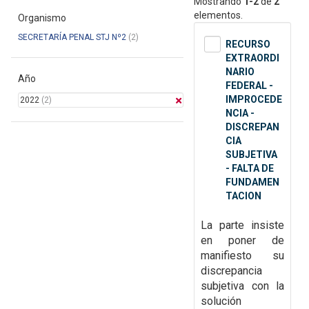
Mostrando
1-2
de
2
elementos.
Organismo
SECRETARÍA PENAL STJ Nº2
(2)
RECURSO
EXTRAORDI
NARIO
Año
FEDERAL -
IMPROCEDE
2022
(2)
NCIA -
DISCREPAN
CIA
SUBJETIVA
- FALTA DE
FUNDAMEN
TACION
La parte insiste
en poner de
manifiesto su
discrepancia
subjetiva con la
solución