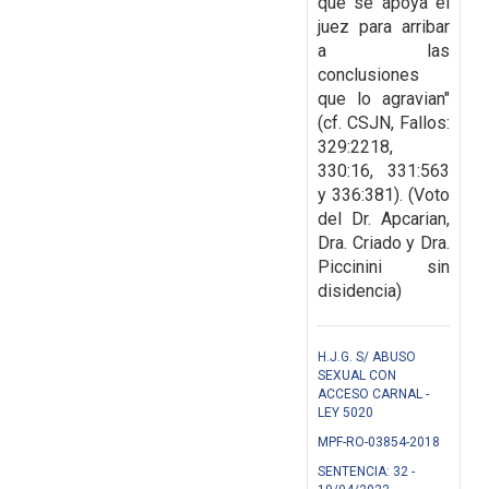
que se apoya el
juez para arribar
a las
conclusiones
que lo agravian"
(cf. CSJN, Fallos:
329:2218,
330:16, 331:563
y 336:381). (Voto
del Dr. Apcarian,
Dra. Criado y Dra.
Piccinini sin
disidencia)
H.J.G. S/ ABUSO
SEXUAL CON
ACCESO CARNAL -
LEY 5020
MPF-RO-03854-2018
SENTENCIA: 32 -