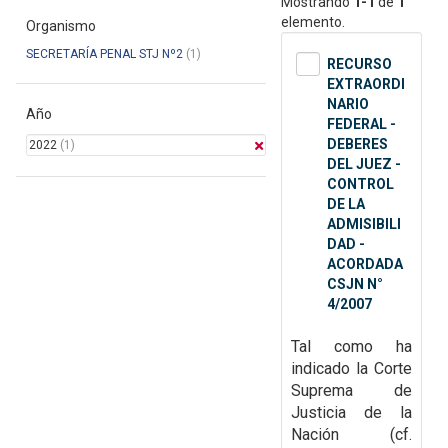
Mostrando
1-1
de
1
elemento.
Organismo
SECRETARÍA PENAL STJ Nº2
(1)
RECURSO
EXTRAORDI
NARIO
Año
FEDERAL -
DEBERES
2022
(1)
DEL JUEZ -
CONTROL
DE LA
ADMISIBILI
DAD -
ACORDADA
CSJN N°
4/2007
Tal como ha
indicado la Corte
Suprema de
Justicia de la
Nación (cf.