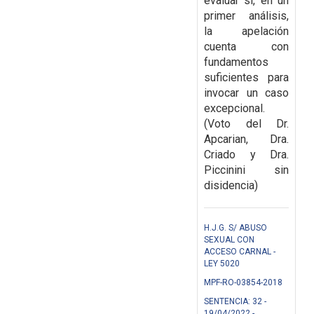
evaluar si, en un
primer
análisis,
la apelación
cuenta con
fundamentos
suficientes para
invocar un caso
excepcional.
(Voto del Dr.
Apcarian, Dra.
Criado y Dra.
Piccinini sin
disidencia)
H.J.G. S/ ABUSO
SEXUAL CON
ACCESO CARNAL -
LEY 5020
MPF-RO-03854-2018
SENTENCIA: 32 -
19/04/2022 -