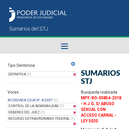
Fallos del STJ
Tipo Sentencia
SUMARIOS
DEFINITIVA
(1)
Sumarios del STJ
STJ
Voces
Manual del Usuario
Busqueda realizada:
MPF-RO-03854-2018
ACORDADA CSJN N° 4/2007
(1)
- H.J.G. S/ ABUSO
CONTROL DE LA ADMISIBILIDAD
(1)
SEXUAL CON
DEBERES DEL JUEZ
(1)
ACCESO CARNAL -
RECURSO EXTRAORDINARIO FEDERAL
(1)
LEY 5020