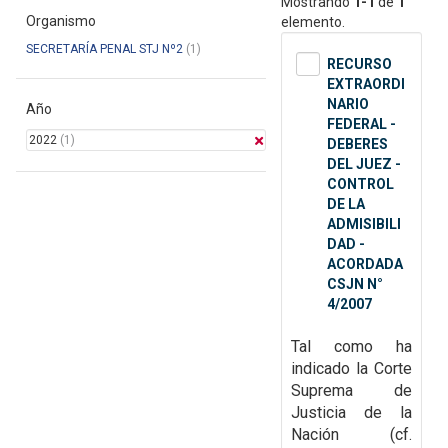
Mostrando
1-1
de
1
Organismo
elemento.
SECRETARÍA PENAL STJ Nº2
(1)
RECURSO
EXTRAORDI
NARIO
Año
FEDERAL -
2022
(1)
DEBERES
DEL JUEZ -
CONTROL
DE LA
ADMISIBILI
DAD -
ACORDADA
CSJN N°
4/2007
Tal como ha
indicado la Corte
Suprema de
Justicia de la
Nación (cf.