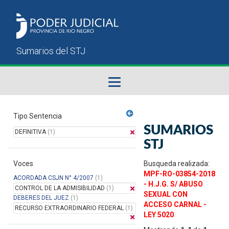
Fallos del STJ
Tipo Sentencia
SUMARIOS
DEFINITIVA
(1)
Sumarios del STJ
STJ
Voces
Manual del Usuario
Busqueda realizada:
MPF-RO-03854-2018
ACORDADA CSJN N° 4/2007
(1)
- H.J.G. S/ ABUSO
CONTROL DE LA ADMISIBILIDAD
(1)
SEXUAL CON
DEBERES DEL JUEZ
(1)
ACCESO CARNAL -
RECURSO EXTRAORDINARIO FEDERAL
(1)
LEY 5020