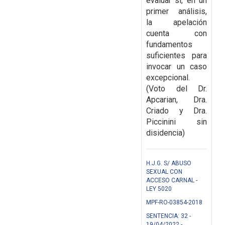
evaluar si, en un
primer
análisis,
la apelación
cuenta con
fundamentos
suficientes para
invocar un caso
excepcional.
(Voto del Dr.
Apcarian, Dra.
Criado y Dra.
Piccinini sin
disidencia)
H.J.G. S/ ABUSO
SEXUAL CON
ACCESO CARNAL -
LEY 5020
MPF-RO-03854-2018
SENTENCIA: 32 -
19/04/2022 -