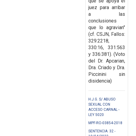
que se apoya el
juez para arribar
a las
conclusiones
que lo agravian"
(cf. CSJN, Fallos:
329:2218,
330:16, 331:563
y 336:381). (Voto
del Dr. Apcarian,
Dra. Criado y Dra.
Piccinini sin
disidencia)
H.J.G. S/ ABUSO
SEXUAL CON
ACCESO CARNAL -
LEY 5020
MPF-RO-03854-2018
SENTENCIA: 32 -