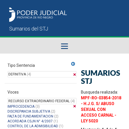
Fallos del STJ
Tipo Sentencia
SUMARIOS
DEFINITIVA
(4)
Sumarios del STJ
STJ
Voces
Manual del Usuario
Busqueda realizada:
MPF-RO-03854-2018
RECURSO EXTRAORDINARIO FEDERAL
(4)
- H.J.G. S/ ABUSO
IMPROCEDENCIA
(3)
SEXUAL CON
DISCREPANCIA SUBJETIVA
(2)
ACCESO CARNAL -
FALTA DE FUNDAMENTACION
(2)
LEY 5020
ACORDADA CSJN N° 4/2007
(1)
CONTROL DE LA ADMISIBILIDAD
(1)