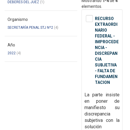
Mostrando
1-4
de
4
DEBERES DEL JUEZ
(1)
elementos.
RECURSO
Organismo
EXTRAORDI
SECRETARÍA PENAL STJ Nº2
(4)
NARIO
FEDERAL -
IMPROCEDE
Año
NCIA -
2022
(4)
DISCREPAN
CIA
SUBJETIVA
- FALTA DE
FUNDAMEN
TACION
La parte insiste
en poner de
manifiesto su
discrepancia
subjetiva con la
solución