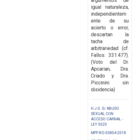
argumentos de
igual naturaleza,
independientem
ente de su
acierto o error,
descartan la
tacha de
arbitrariedad (cf.
Fallos:
331:477).
(Voto del Dr.
Apcarian, Dra.
Criado y Dra.
Piccinini sin
disidencia)
H.J.G. S/ ABUSO
SEXUAL CON
ACCESO CARNAL -
LEY 5020
MPF-RO-03854-2018