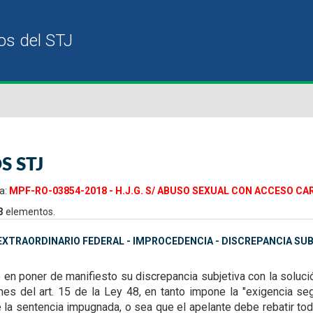
S STJ
a:
MPF-RO-03854-2018 - H.J.G. S/ ABUSO SEXUAL CON ACCESO CAR
3
elementos.
XTRAORDINARIO FEDERAL - IMPROCEDENCIA - DISCREPANCIA SUB
e en poner de manifiesto su
discrepancia subjetiva con la soluc
nes del art. 15 de la Ley 48, en tanto impone la "exigencia se
 de la sentencia impugnada, o sea que el apelante
debe rebatir to