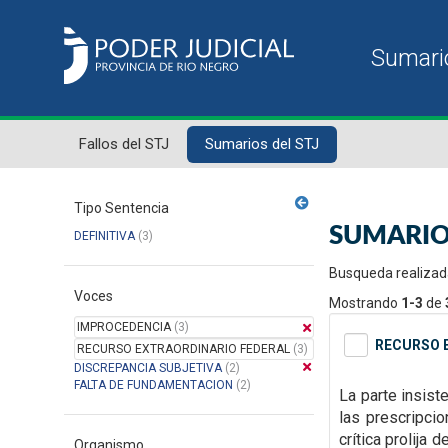
Fallos del STJ
Sumarios del STJ
Tipo Sentencia
SUMARIO
DEFINITIVA
(3)
Busqueda realizad
Voces
Mostrando
1-3
de
IMPROCEDENCIA
(3)
RECURSO E
RECURSO EXTRAORDINARIO FEDERAL
(3)
DISCREPANCIA SUBJETIVA
(2)
FALTA DE FUNDAMENTACION
(2)
La parte insist
las
prescripcio
crítica prolija
Organismo