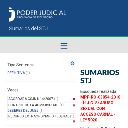
Fallos del STJ
Tipo Sentencia
SUMARIOS
DEFINITIVA
(1)
Sumarios del STJ
STJ
Voces
Manual del Usuario
Busqueda realizada:
MPF-RO-03854-2018
ACORDADA CSJN N° 4/2007
(1)
- H.J.G. S/ ABUSO
CONTROL DE LA ADMISIBILIDAD
(1)
SEXUAL CON
DEBERES DEL JUEZ
(1)
ACCESO CARNAL -
RECURSO EXTRAORDINARIO FEDERAL
(1)
LEY 5020