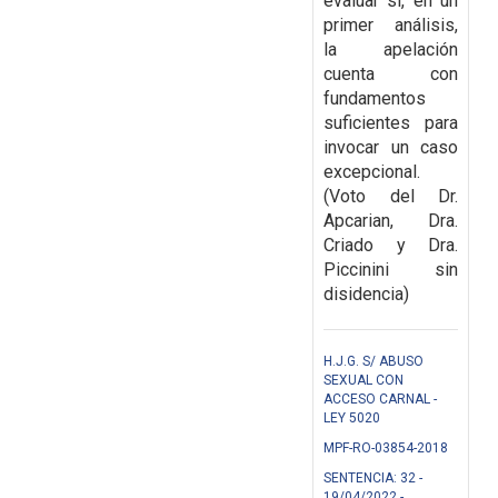
evaluar si, en un
primer
análisis,
la apelación
cuenta con
fundamentos
suficientes para
invocar un caso
excepcional.
(Voto del Dr.
Apcarian, Dra.
Criado y Dra.
Piccinini sin
disidencia)
H.J.G. S/ ABUSO
SEXUAL CON
ACCESO CARNAL -
LEY 5020
MPF-RO-03854-2018
SENTENCIA: 32 -
19/04/2022 -