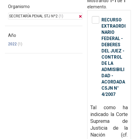
Mostrando
1-1
de
1
Organismo
elemento.
SECRETARÍA PENAL STJ Nº2
(1)
RECURSO
EXTRAORDI
NARIO
Año
FEDERAL -
2022
(1)
DEBERES
DEL JUEZ -
CONTROL
DE LA
ADMISIBILI
DAD -
ACORDADA
CSJN N°
4/2007
Tal como ha
indicado la Corte
Suprema de
Justicia de la
Nación (cf.