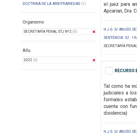
el juez para ar
DOCTRINA DE LA ARBITRARIEDAD
(1)
Apcarian, Dra. C
Organismo
H.J.G. S/ ABUSO S
SECRETARÍA PENAL STJ Nº2
(5)
SENTENCIA: 32 - 19
SECRETARÍA PENAL
Año
2022
(5)
RECURSO E
Tal como ha ind
judiciales a l
formales
estab
cuenta con fun
disidencia)
H.J.G. S/ ABUSO S