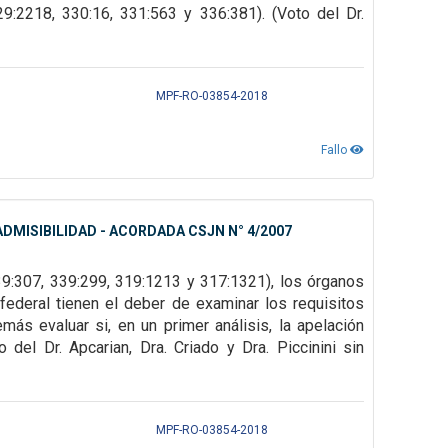
29:2218, 330:16, 331:563 y 336:381). (Voto del Dr.
MPF-RO-03854-2018
Fallo
DMISIBILIDAD - ACORDADA CSJN N° 4/2007
39:307,
339:299, 319:1213 y 317:1321), los órganos
federal tienen el deber de examinar los requisitos
emás evaluar si, en un primer
análisis, la apelación
del Dr. Apcarian, Dra. Criado y Dra. Piccinini sin
MPF-RO-03854-2018