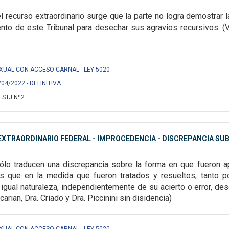
el recurso extraordinario surge que la parte no
logra demostrar 
ento de
este Tribunal para desechar sus agravios recursivos. (Vo
EXUAL CON ACCESO CARNAL - LEY 5020
/04/2022 - DEFINITIVA
 STJ Nº2
XTRAORDINARIO FEDERAL - IMPROCEDENCIA - DISCREPANCIA SUB
ólo traducen una discrepancia sobre la forma en que fueron a
s que en la medida que fueron tratados y resueltos,
tanto p
igual naturaleza,
independientemente de su acierto o error, desca
carian, Dra. Criado y Dra. Piccinini sin disidencia)