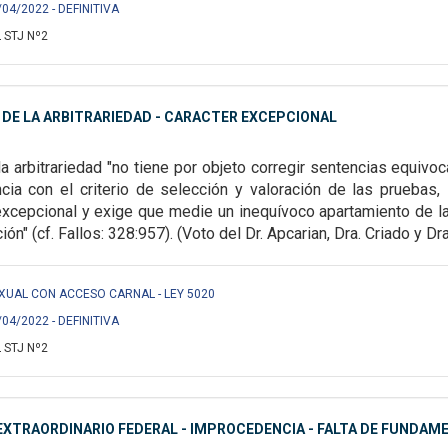
/04/2022 - DEFINITIVA
 STJ Nº2
DE LA ARBITRARIEDAD - CARACTER EXCEPCIONAL
la arbitrariedad "no tiene por objeto corregir sentencias
equivoc
cia con el criterio de
selección y valoración de las pruebas, 
excepcional y exige que medie un inequívoco apartamiento de 
ión
" (cf. Fallos: 328:957). (Voto del Dr. Apcarian, Dra. Criado y Dr
EXUAL CON ACCESO CARNAL - LEY 5020
/04/2022 - DEFINITIVA
 STJ Nº2
XTRAORDINARIO FEDERAL - IMPROCEDENCIA - FALTA DE FUNDAM