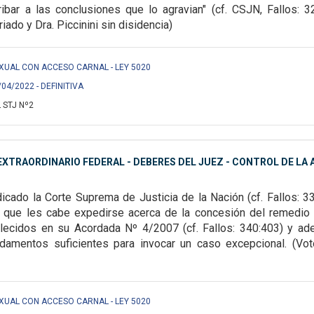
ribar a las
conclusiones que lo agravian" (cf. CSJN, Fallos: 3
riado y Dra. Piccinini sin disidencia)
EXUAL CON ACCESO CARNAL - LEY 5020
/04/2022 - DEFINITIVA
 STJ Nº2
XTRAORDINARIO FEDERAL - DEBERES DEL JUEZ - CONTROL DE LA A
icado la Corte Suprema de Justicia de la Nación (cf. Fallos: 3
os que les cabe expedirse acerca de
la concesión del remedio 
lecidos en su Acordada Nº 4/2007 (cf. Fallos: 340:403) y ad
damentos suficientes para invocar un caso excepcional. (Voto 
EXUAL CON ACCESO CARNAL - LEY 5020