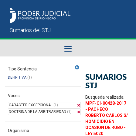
Fallos del STJ
Tipo Sentencia
SUMARIOS
DEFINITIVA
(1)
Sumarios del STJ
STJ
Voces
Manual del Usuario
Busqueda realizada:
MPF-CI-00428-2017
CARACTER EXCEPCIONAL
(1)
- PACHECO
DOCTRINA DE LA ARBITRARIEDAD
(1)
ROBERTO CARLOS S/
HOMICIDIO EN
OCASION DE ROBO -
Organismo
LEY 5020