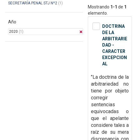
SECRETARÍA PENAL STJ Nº2
(1)
Mostrando
1-1
de
1
elemento.
Año
DOCTRINA
2020
(1)
DE LA
ARBITRARIE
DAD -
CARACTER
EXCEPCION
AL
"La doctrina de la
arbitrariedad no
tiene por objeto
corregir
sentencias
equivocadas o
que el apelante
considere tales a
raíz de su mera
discrepancia con