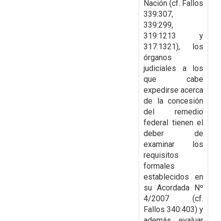
Nación (cf. Fallos
339:307,
339:299,
319:1213 y
317:1321), los
órganos
judiciales a los
que cabe
expedirse acerca
de la
concesión
del remedio
federal tienen el
deber de
examinar los
requisitos
formales
establecidos
en
su Acordada Nº
4/2007 (cf.
Fallos 340:403) y
además evaluar