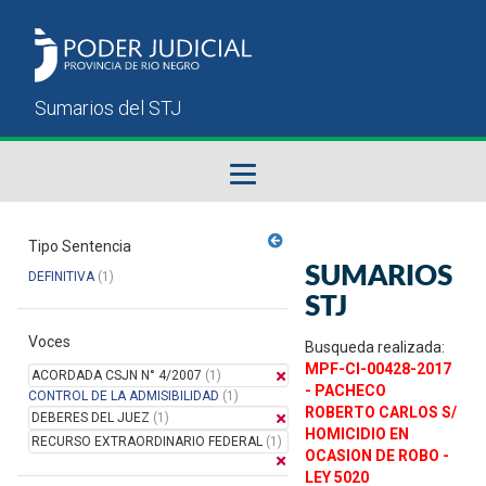
Fallos del STJ
Tipo Sentencia
SUMARIOS
DEFINITIVA
(1)
Sumarios del STJ
STJ
Voces
Manual del Usuario
Busqueda realizada:
MPF-CI-00428-2017
ACORDADA CSJN N° 4/2007
(1)
- PACHECO
CONTROL DE LA ADMISIBILIDAD
(1)
ROBERTO CARLOS S/
DEBERES DEL JUEZ
(1)
HOMICIDIO EN
RECURSO EXTRAORDINARIO FEDERAL
(1)
OCASION DE ROBO -
LEY 5020