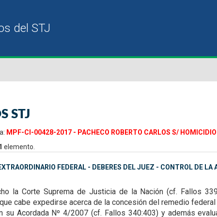
S STJ
a:
MPF-CI-00428-2017 - PACHECO ROBERTO CARLOS S/ HOMICIDIO 
1
elemento.
XTRAORDINARIO FEDERAL - DEBERES DEL JUEZ - CONTROL DE LA A
ho la Corte Suprema de Justicia de la Nación (cf. Fallos 33
s que cabe expedirse acerca de la
concesión del remedio federal 
n su Acordada Nº 4/2007 (cf. Fallos 340:403) y además evaluar