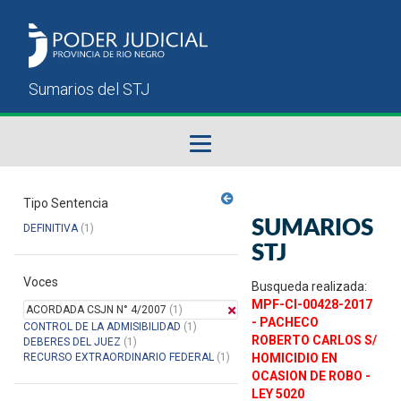
Fallos del STJ
Tipo Sentencia
SUMARIOS
DEFINITIVA
(1)
Sumarios del STJ
STJ
Voces
Manual del Usuario
Busqueda realizada:
MPF-CI-00428-2017
ACORDADA CSJN N° 4/2007
(1)
- PACHECO
CONTROL DE LA ADMISIBILIDAD
(1)
ROBERTO CARLOS S/
DEBERES DEL JUEZ
(1)
RECURSO EXTRAORDINARIO FEDERAL
(1)
HOMICIDIO EN
OCASION DE ROBO -
LEY 5020