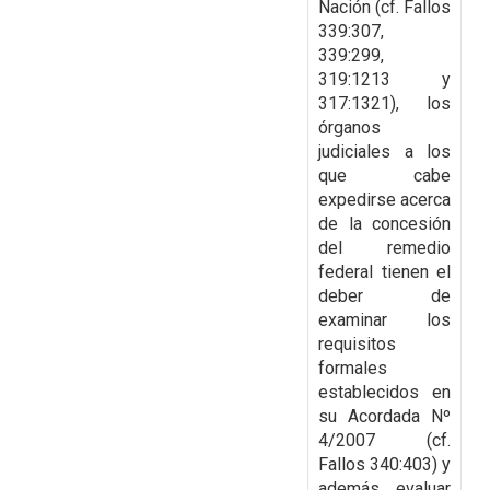
Nación (cf. Fallos
339:307,
339:299,
319:1213 y
317:1321), los
órganos
judiciales a los
que cabe
expedirse acerca
de la
concesión
del remedio
federal tienen el
deber de
examinar los
requisitos
formales
establecidos
en
su Acordada Nº
4/2007 (cf.
Fallos 340:403) y
además evaluar