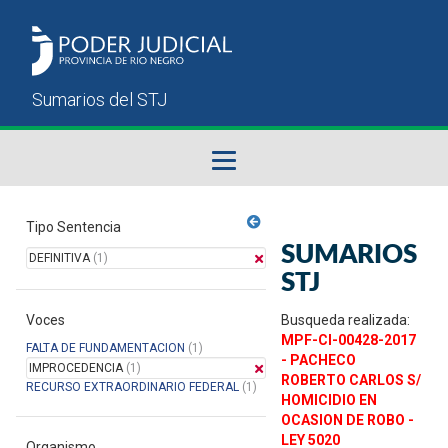
Fallos del STJ
Tipo Sentencia
SUMARIOS
DEFINITIVA
(1)
Sumarios del STJ
STJ
Voces
Manual del Usuario
Busqueda realizada:
MPF-CI-00428-2017
FALTA DE FUNDAMENTACION
(1)
- PACHECO
IMPROCEDENCIA
(1)
ROBERTO CARLOS S/
RECURSO EXTRAORDINARIO FEDERAL
(1)
HOMICIDIO EN
OCASION DE ROBO -
LEY 5020
Organismo