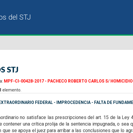
S STJ
a:
MPF-CI-00428-2017 - PACHECO ROBERTO CARLOS S/ HOMICIDIO 
1
elemento.
XTRAORDINARIO FEDERAL - IMPROCEDENCIA - FALTA DE FUNDAM
aordinario no satisface las
prescripciones del art. 15 de la Ley 
 contener una crítica prolija de la sentencia impugnada, o sea 
que se apoya el juez para arribar a las
conclusiones que lo agra