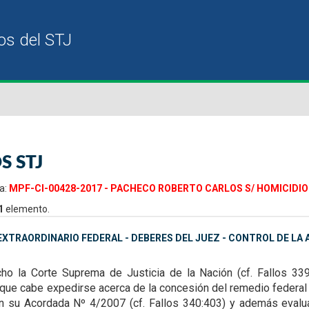
S STJ
a:
MPF-CI-00428-2017 - PACHECO ROBERTO CARLOS S/ HOMICIDIO 
1
elemento.
XTRAORDINARIO FEDERAL - DEBERES DEL JUEZ - CONTROL DE LA A
ho la Corte Suprema de Justicia de la Nación (cf. Fallos 33
s que cabe expedirse acerca de la
concesión del remedio federal 
n su Acordada Nº 4/2007 (cf. Fallos 340:403) y además evaluar