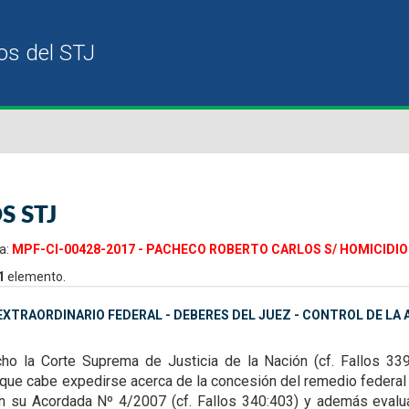
S STJ
a:
MPF-CI-00428-2017 - PACHECO ROBERTO CARLOS S/ HOMICIDIO 
1
elemento.
XTRAORDINARIO FEDERAL - DEBERES DEL JUEZ - CONTROL DE LA A
ho la Corte Suprema de Justicia de la Nación (cf. Fallos 33
s que cabe expedirse acerca de la
concesión del remedio federal 
n su Acordada Nº 4/2007 (cf. Fallos 340:403) y además evaluar