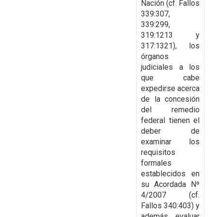
Nación (cf. Fallos
339:307,
339:299,
319:1213 y
317:1321), los
órganos
judiciales a los
que cabe
expedirse acerca
de la
concesión
del remedio
federal tienen el
deber de
examinar los
requisitos
formales
establecidos
en
su Acordada Nº
4/2007 (cf.
Fallos 340:403) y
además evaluar