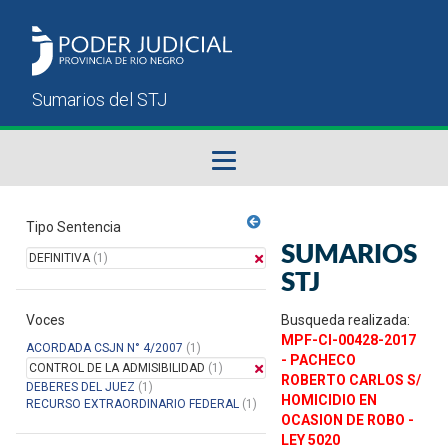
Fallos del STJ
Tipo Sentencia
SUMARIOS
DEFINITIVA
(1)
Sumarios del STJ
STJ
Voces
Manual del Usuario
Busqueda realizada:
MPF-CI-00428-2017
ACORDADA CSJN N° 4/2007
(1)
- PACHECO
CONTROL DE LA ADMISIBILIDAD
(1)
ROBERTO CARLOS S/
DEBERES DEL JUEZ
(1)
HOMICIDIO EN
RECURSO EXTRAORDINARIO FEDERAL
(1)
OCASION DE ROBO -
LEY 5020