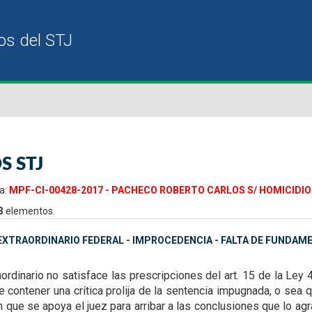
S STJ
a:
MPF-CI-00428-2017 - PACHECO ROBERTO CARLOS S/ HOMICIDIO 
3
elementos.
XTRAORDINARIO FEDERAL - IMPROCEDENCIA - FALTA DE FUNDAM
aordinario no satisface las
prescripciones del art. 15 de la Ley 
 contener una crítica prolija de la sentencia impugnada, o sea 
que se apoya el juez para arribar a las
conclusiones que lo agra