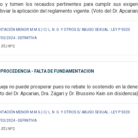
do y tomen los
recaudos pertinentes para cumplir sus exigen
bviar la aplicación del reglamento vigente.
(Voto del Dr. Apcarian
NTACIÓN MENOR M.M.G.) C/ L. N. G. Y OTROS S/ ABUSO SEXUAL - LEY P 5020
/03/2024 - DEFINITIVA
 STJ Nº2
MPROCEDENCIA - FALTA DE FUNDAMENTACION
ueja no puede prosperar pues no rebate lo sostenido en la dene
to del Dr. Apcarian, Dra. Zágari y Dr. Brussino Kain sin disidencia)
NTACIÓN MENOR M.M.G.) C/ L. N. G. Y OTROS S/ ABUSO SEXUAL - LEY P 5020
/03/2024 - DEFINITIVA
 STJ Nº2