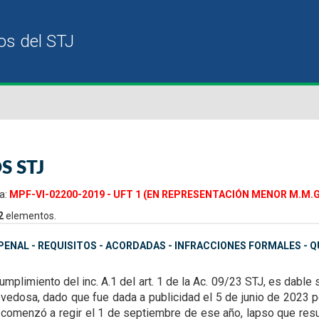
S STJ
a:
MPF-VI-02200-2019 - UFT 1 (EN REPRESENTACIÓN MENOR M.M.G.) 
2
elementos.
ENAL - REQUISITOS - ACORDADAS - INFRACCIONES FORMALES - 
umplimiento del inc. A.1 del art. 1 de la Ac. 09/23
STJ, es dable 
ovedosa,
dado que fue dada a publicidad el 5 de junio de 2023 p
, comenzó a regir el 1 de septiembre de ese año, lapso
que resu