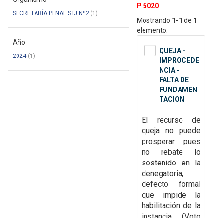
P 5020
SECRETARÍA PENAL STJ Nº2
(1)
Mostrando
1-1
de
1
elemento.
Año
QUEJA -
2024
(1)
IMPROCEDE
NCIA -
FALTA DE
FUNDAMEN
TACION
El recurso de
queja no puede
prosperar pues
no rebate lo
sostenido en la
denegatoria,
defecto formal
que impide la
habilitación de la
instancia.
(Voto