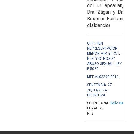
del Dr. Apcarian,
Dra. Zágari y Dr.
Brussino Kain sin
disidencia)
UFT 1 (EN
REPRESENTACIÓN
MENOR M.M.G.) C/ L.
N. G. Y OTROS S/
ABUSO SEXUAL - LEY
P 5020
MPF-VI-02200-2019
SENTENCIA: 27 -
20/03/2024 -
DEFINITIVA
SECRETARÍA
Fallo
PENAL STJ
Nº2