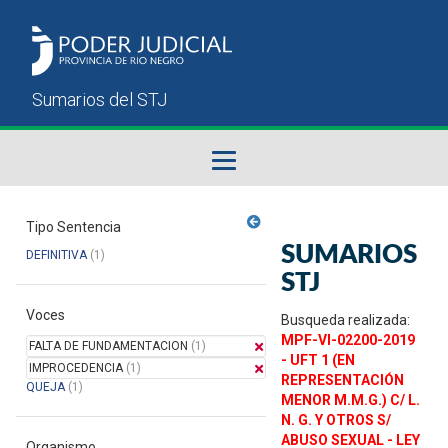
Fallos del STJ
Tipo Sentencia
SUMARIOS
DEFINITIVA
(1)
Sumarios del STJ
STJ
Voces
Manual del Usuario
Busqueda realizada:
MPF-VI-02200-2019
FALTA DE FUNDAMENTACION
(1)
- UFT 1 (EN
IMPROCEDENCIA
(1)
REPRESENTACIÓN
QUEJA
(1)
MENOR M.M.G.) C/ L.
N. G. Y OTROS S/
ABUSO SEXUAL - LEY
Organismo