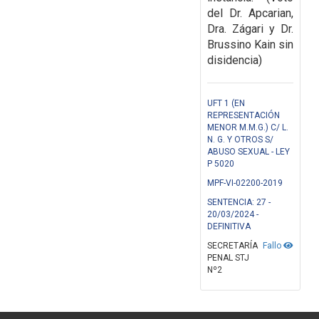
del Dr. Apcarian,
Dra. Zágari y Dr.
Brussino Kain sin
disidencia)
UFT 1 (EN
REPRESENTACIÓN
MENOR M.M.G.) C/ L.
N. G. Y OTROS S/
ABUSO SEXUAL - LEY
P 5020
MPF-VI-02200-2019
SENTENCIA: 27 -
20/03/2024 -
DEFINITIVA
SECRETARÍA
Fallo
PENAL STJ
Nº2