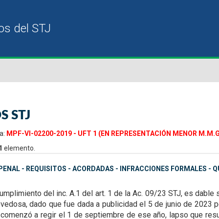
S STJ
a:
MPF-VI-02200-2019 - UFT 1 (EN REPRESENTACIÓN MENOR M.M.G.) 
1
elemento.
ENAL - REQUISITOS - ACORDADAS - INFRACCIONES FORMALES - 
umplimiento del inc. A.1 del art. 1 de la Ac. 09/23
STJ, es dable 
ovedosa,
dado que fue dada a publicidad el 5 de junio de 2023 p
, comenzó a regir el 1 de septiembre de ese año, lapso
que resu