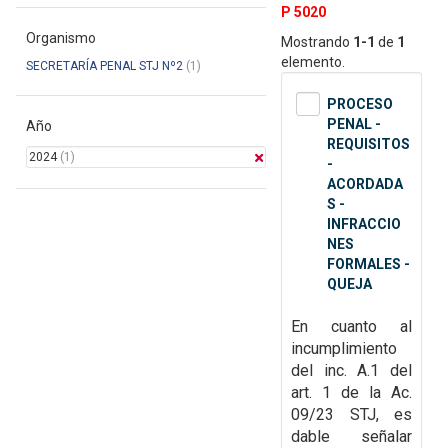
P 5020
Organismo
Mostrando
1-1
de
1
elemento.
SECRETARÍA PENAL STJ Nº2
(1)
PROCESO
PENAL -
Año
REQUISITOS
2024
(1)
-
ACORDADA
S -
INFRACCIO
NES
FORMALES -
QUEJA
En cuanto al
incumplimiento
del inc. A.1 del
art. 1 de la Ac.
09/23
STJ, es
dable señalar