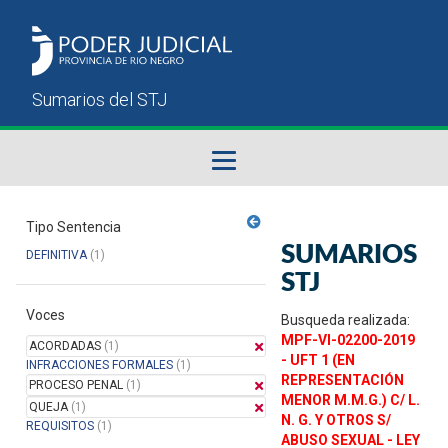
Fallos del STJ
Tipo Sentencia
SUMARIOS
DEFINITIVA
(1)
Sumarios del STJ
STJ
Voces
Manual del Usuario
Busqueda realizada:
MPF-VI-02200-2019
ACORDADAS
(1)
- UFT 1 (EN
INFRACCIONES FORMALES
(1)
REPRESENTACIÓN
PROCESO PENAL
(1)
MENOR M.M.G.) C/ L.
QUEJA
(1)
N. G. Y OTROS S/
REQUISITOS
(1)
ABUSO SEXUAL - LEY