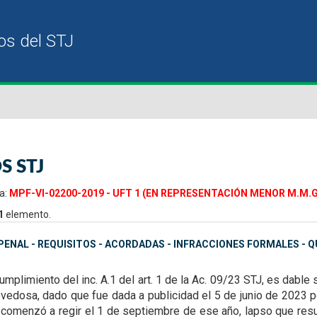
S STJ
a:
MPF-VI-02200-2019 - UFT 1 (EN REPRESENTACIÓN MENOR M.M.G.) 
1
elemento.
ENAL - REQUISITOS - ACORDADAS - INFRACCIONES FORMALES - 
umplimiento del inc. A.1 del art. 1 de la Ac. 09/23
STJ, es dable 
ovedosa,
dado que fue dada a publicidad el 5 de junio de 2023 p
, comenzó a regir el 1 de septiembre de ese año, lapso
que resu