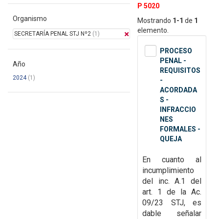
P 5020
Organismo
Mostrando
1-1
de
1
elemento.
SECRETARÍA PENAL STJ Nº2
(1)
PROCESO
PENAL -
Año
REQUISITOS
2024
(1)
-
ACORDADA
S -
INFRACCIO
NES
FORMALES -
QUEJA
En cuanto al
incumplimiento
del inc. A.1 del
art. 1 de la Ac.
09/23
STJ, es
dable señalar