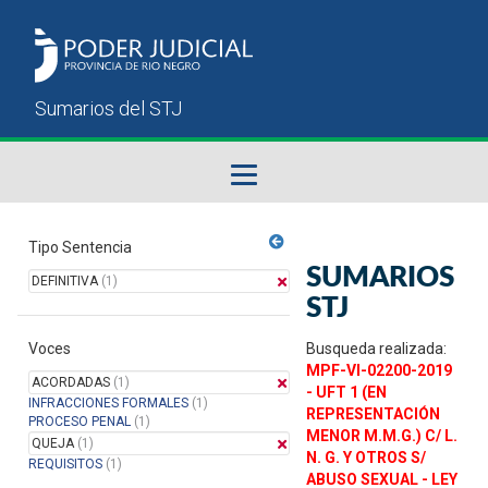
Fallos del STJ
Tipo Sentencia
SUMARIOS
DEFINITIVA
(1)
Sumarios del STJ
STJ
Voces
Manual del Usuario
Busqueda realizada:
MPF-VI-02200-2019
ACORDADAS
(1)
- UFT 1 (EN
INFRACCIONES FORMALES
(1)
REPRESENTACIÓN
PROCESO PENAL
(1)
MENOR M.M.G.) C/ L.
QUEJA
(1)
N. G. Y OTROS S/
REQUISITOS
(1)
ABUSO SEXUAL - LEY