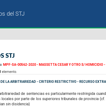
S STJ
a:
MPF-SA-00562-2020 - MASSETTA CESAR Y OTRO S/ HOMICIDIO - 
1
elemento.
DE LA ARBITRARIEDAD - CRITERIO RESTRICTIVO - RECURSO EXTR
arbitrariedad de sentencias es
particularmente restringida cuan
 locales por parte de los superiores tribunales de provincia (cf. C
ian sin disidencia)