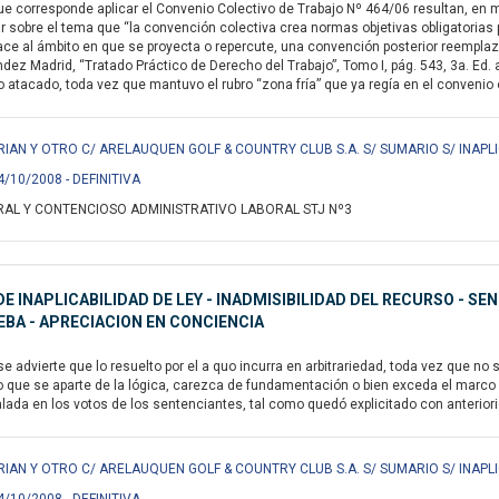
ue corresponde aplicar el Convenio Colectivo de Trabajo Nº 464/06 resultan, en mi 
ar sobre el tema que “la convención colectiva crea normas objetivas obligatorias
hace al ámbito en que se proyecta o repercute, una convención posterior reemplaza
dez Madrid, “Tratado Práctico de Derecho del Trabajo”, Tomo I, pág. 543, 3a. Ed. ac
lo atacado, toda vez que mantuvo el rubro “zona fría” que ya regía en el convenio o
IAN Y OTRO C/ ARELAUQUEN GOLF & COUNTRY CLUB S.A. S/ SUMARIO S/ INAPLI
4/10/2008 - DEFINITIVA
AL Y CONTENCIOSO ADMINISTRATIVO LABORAL STJ Nº3
E INAPLICABILIDAD DE LEY - INADMISIBILIDAD DEL RECURSO - S
EBA - APRECIACION EN CONCIENCIA
advierte que lo resuelto por el a quo incurra en arbitrariedad, toda vez que no
que se aparte de la lógica, carezca de fundamentación o bien exceda el marco d
ada en los votos de los sentenciantes, tal como quedó explicitado con anteriorid
IAN Y OTRO C/ ARELAUQUEN GOLF & COUNTRY CLUB S.A. S/ SUMARIO S/ INAPLI