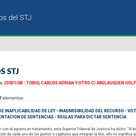
S STJ
a:
23051/08 - TOBIO, CARLOS ADRIAN Y OTRO C/ ARELAUQUEN GOLF
7
elementos.
E INAPLICABILIDAD DE LEY - INADMISIBILIDAD DEL RECURSO - VO
NTACION DE SENTENCIAS - REGLAS PARA DICTAR SENTENCIA
 con el agravio en tratamiento, este Superior Tribunal de Justicia ha dicho: “Si
ción de cada uno de los puntos o capítulos que integran la litis, ello no signific