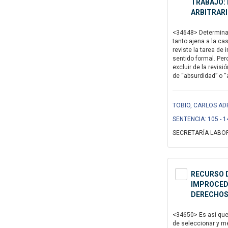
TRABAJO: 
ARBITRAR
<34648> Determinar 
tanto ajena a la ca
reviste la tarea de
sentido formal. Per
excluir de la revis
de “absurdidad” o “a
TOBIO, CARLOS ADR
SENTENCIA: 105 - 1
SECRETARÍA LABOR
RECURSO D
IMPROCEDE
DERECHOS 
<34650> Es así que 
de seleccionar y me