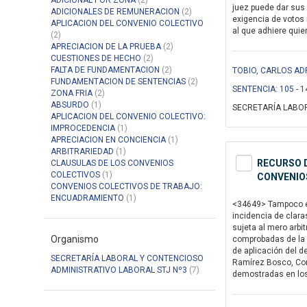
ADICIONAL POR ZONA
(2)
juez puede dar sus 
ADICIONALES DE REMUNERACION
(2)
exigencia de votos 
APLICACION DEL CONVENIO COLECTIVO
al que adhiere quie
(2)
APRECIACION DE LA PRUEBA
(2)
CUESTIONES DE HECHO
(2)
FALTA DE FUNDAMENTACION
(2)
TOBIO, CARLOS ADR
FUNDAMENTACION DE SENTENCIAS
(2)
SENTENCIA: 105 - 1
ZONA FRIA
(2)
ABSURDO
(1)
SECRETARÍA LABOR
APLICACION DEL CONVENIO COLECTIVO:
IMPROCEDENCIA
(1)
APRECIACION EN CONCIENCIA
(1)
ARBITRARIEDAD
(1)
RECURSO D
CLAUSULAS DE LOS CONVENIOS
COLECTIVOS
(1)
CONVENIOS
CONVENIOS COLECTIVOS DE TRABAJO:
ENCUADRAMIENTO
(1)
<34649> Tampoco es
incidencia de clara
sujeta al mero arbi
Organismo
comprobadas de la c
de aplicación del d
SECRETARÍA LABORAL Y CONTENCIOSO
Ramírez Bosco, Conv
ADMINISTRATIVO LABORAL STJ Nº3
(7)
demostradas en los 