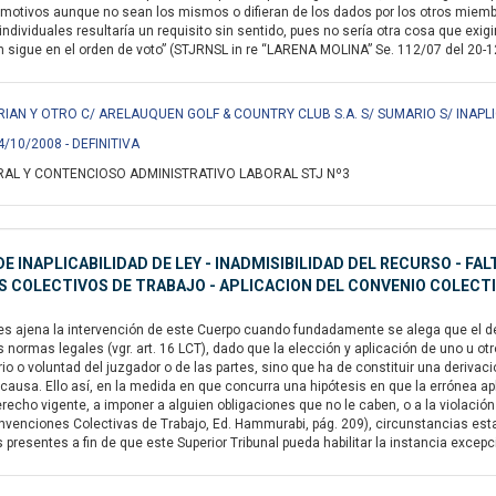
motivos aunque no sean los mismos o difieran de los dados por los otros miembr
individuales resultaría un requisito sin sentido, pues no sería otra cosa que exig
n sigue en el orden de voto” (STJRNSL in re “LARENA MOLINA” Se. 112/07 del 20-12-
IAN Y OTRO C/ ARELAUQUEN GOLF & COUNTRY CLUB S.A. S/ SUMARIO S/ INAPLI
4/10/2008 - DEFINITIVA
AL Y CONTENCIOSO ADMINISTRATIVO LABORAL STJ Nº3
E INAPLICABILIDAD DE LEY - INADMISIBILIDAD DEL RECURSO - F
 COLECTIVOS DE TRABAJO - APLICACION DEL CONVENIO COLECT
 ajena la intervención de este Cuerpo cuando fundadamente se alega que el de
s normas legales (vgr. art. 16 LCT), dado que la elección y aplicación de uno u ot
trio o voluntad del juzgador o de las partes, sino que ha de constituir una deriva
ausa. Ello así, en la medida en que concurra una hipótesis en que la errónea apli
erecho vigente, a imponer a alguien obligaciones que no le caben, o a la violación
enciones Colectivas de Trabajo, Ed. Hammurabi, pág. 209), circunstancias estas 
presentes a fin de que este Superior Tribunal pueda habilitar la instancia excepci