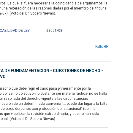
os. Es que, si fuera necesaria la coincidencia de argumentos, la
ir una reiteración de las razones dadas por el miembro del tribunal
07). (Voto del Dr. Sodero Nievas).
CABILIDAD DE LEY
23051/08
Fallo
ALTA DE FUNDAMENTACION - CUESTIONES DE HECHO -
IVO
recho que debe regir el caso pasa primeramente por la
ro convenio colectivo -no obstante ser materia fáctica- no se halla
ción razonada del derecho vigente a las circunstancias
cación de un determinado convenio “... puede dar lugar a la falta
 de otros derechos con protección constitucional” (conf. L.
que viabilizan la revisión extraordinaria, y que no han sido
onal. (Voto del Dr. Sodero Nievas).