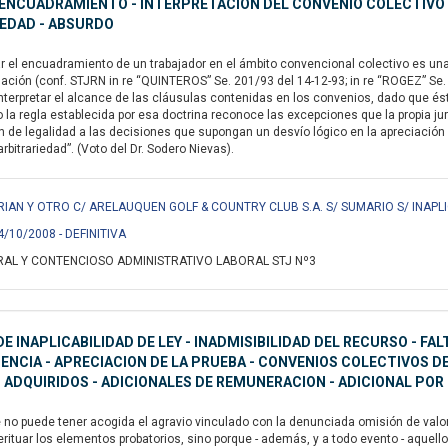
ENCUADRAMIENTO - INTERPRETACION DEL CONVENIO COLECTIVO 
IEDAD - ABSURDO
el encuadramiento de un trabajador en el ámbito convencional colectivo es una cu
sación (conf. STJRN in re “QUINTEROS” Se. 201/93 del 14-12-93; in re “ROGEZ” Se.
 interpretar el alcance de las cláusulas contenidas en los convenios, dado que és
o la regla establecida por esa doctrina reconoce las excepciones que la propia 
ión de legalidad a las decisiones que supongan un desvío lógico en la apreciació
rbitrariedad”. (Voto del Dr. Sodero Nievas).
IAN Y OTRO C/ ARELAUQUEN GOLF & COUNTRY CLUB S.A. S/ SUMARIO S/ INAPLI
4/10/2008 - DEFINITIVA
AL Y CONTENCIOSO ADMINISTRATIVO LABORAL STJ Nº3
E INAPLICABILIDAD DE LEY - INADMISIBILIDAD DEL RECURSO - FA
NCIA - APRECIACION DE LA PRUEBA - CONVENIOS COLECTIVOS DE
ADQUIRIDOS - ADICIONALES DE REMUNERACION - ADICIONAL POR 
no puede tener acogida el agravio vinculado con la denunciada omisión de valorar 
rituar los elementos probatorios, sino porque - además, y a todo evento - aquel