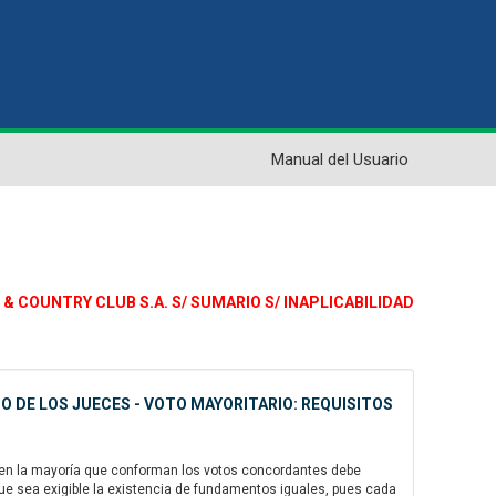
Manual del Usuario
 & COUNTRY CLUB S.A. S/ SUMARIO S/ INAPLICABILIDAD
TO DE LOS JUECES - VOTO MAYORITARIO: REQUISITOS
 bien la mayoría que conforman los votos concordantes debe
a que sea exigible la existencia de fundamentos iguales, pues cada