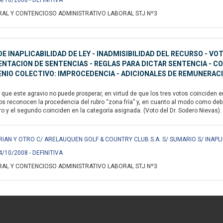
4/10/2008 - DEFINITIVA
AL Y CONTENCIOSO ADMINISTRATIVO LABORAL STJ Nº3
E INAPLICABILIDAD DE LEY - INADMISIBILIDAD DEL RECURSO - VO
NTACION DE SENTENCIAS - REGLAS PARA DICTAR SENTENCIA - C
NIO COLECTIVO: IMPROCEDENCIA - ADICIONALES DE REMUNERACIO
ue este agravio no puede prosperar, en virtud de que los tres votos coinciden en 
os reconocen la procedencia del rubro “zona fría” y, en cuanto al modo como debe 
o y el segundo coinciden en la categoría asignada. (Voto del Dr. Sodero Nievas).
IAN Y OTRO C/ ARELAUQUEN GOLF & COUNTRY CLUB S.A. S/ SUMARIO S/ INAPLI
4/10/2008 - DEFINITIVA
AL Y CONTENCIOSO ADMINISTRATIVO LABORAL STJ Nº3