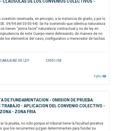
- CLAUSULAS DE LOS CONVENIOS COLECTIVOS -
estión reservada, en principio, a la instancia de grado, y por lo
 SE. 59/94 del 03-05-94). Se ha sostenido que idéntica naturaleza
tos tienen “prima facie” naturaleza contractual y no de ley en
jurisprudencia de este Cuerpo viene delineando, de manera de no
n de los elementos del caso, configurativo o merecedor de tachas
CABILIDAD DE LEY
23051/08
Fallo
LTA DE FUNDAMENTACION - OMISION DE PRUEBA:
 TRABAJO - APLICACION DEL CONVENIO COLECTIVO -
ZONA - ZONA FRIA
la prueba, no sólo porque el tribunal tiene la facultad privativa
los que los recurrentes juzgan determinantes para fundar su