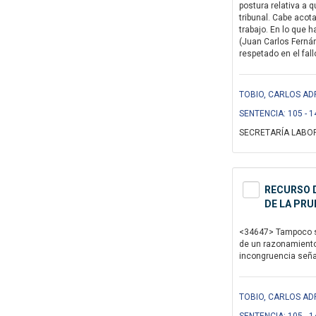
postura relativa a q
tribunal. Cabe acot
trabajo. En lo que 
(Juan Carlos Fernán
respetado en el fal
TOBIO, CARLOS ADR
SENTENCIA: 105 - 1
SECRETARÍA LABOR
RECURSO D
DE LA PRU
<34647> Tampoco se 
de un razonamiento 
incongruencia señal
TOBIO, CARLOS ADR