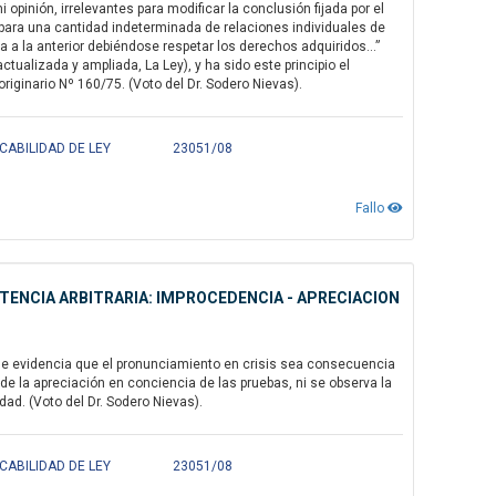
opinión, irrelevantes para modificar la conclusión fijada por el
 para una cantidad indeterminada de relaciones individuales de
 a la anterior debiéndose respetar los derechos adquiridos...”
tualizada y ampliada, La Ley), y ha sido este principio el
riginario Nº 160/75. (Voto del Dr. Sodero Nievas).
CABILIDAD DE LEY
23051/08
Fallo
ENTENCIA ARBITRARIA: IMPROCEDENCIA - APRECIACION
 se evidencia que el pronunciamiento en crisis sea consecuencia
e la apreciación en conciencia de las pruebas, ni se observa la
ad. (Voto del Dr. Sodero Nievas).
CABILIDAD DE LEY
23051/08