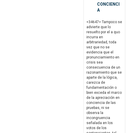
CONCIENCI
A
<34647> Tampoco se
advierte que lo
resuelto por el a quo
incurra en
arbitrariedad, toda
vez que no se
evidencia que el
pronunciamiento en
crisis sea
consecuencia de un
razonamiento que se
aparte de la lógica,
carezca de
fundamentación o
bien exceda el marco
de la apreciación en
conciencia de las
pruebas, ni se
observa la
incongruencia
señalada en los
votos de los