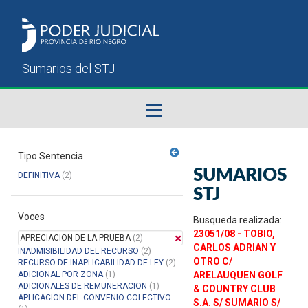
Fallos del STJ
Tipo Sentencia
SUMARIOS
DEFINITIVA
(2)
Sumarios del STJ
STJ
Voces
Manual del Usuario
Busqueda realizada:
23051/08 - TOBIO,
APRECIACION DE LA PRUEBA
(2)
CARLOS ADRIAN Y
INADMISIBILIDAD DEL RECURSO
(2)
OTRO C/
RECURSO DE INAPLICABILIDAD DE LEY
(2)
ADICIONAL POR ZONA
(1)
ARELAUQUEN GOLF
ADICIONALES DE REMUNERACION
(1)
& COUNTRY CLUB
APLICACION DEL CONVENIO COLECTIVO
S.A. S/ SUMARIO S/