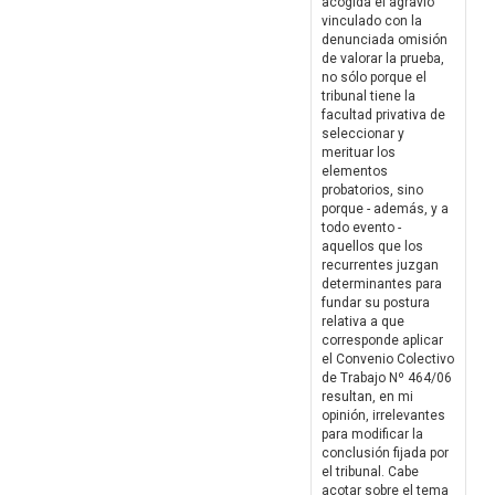
acogida el agravio
vinculado con la
denunciada omisión
de valorar la prueba,
no sólo porque el
tribunal tiene la
facultad privativa de
seleccionar y
merituar los
elementos
probatorios, sino
porque - además, y a
todo evento -
aquellos que los
recurrentes juzgan
determinantes para
fundar su postura
relativa a que
corresponde aplicar
el Convenio Colectivo
de Trabajo Nº 464/06
resultan, en mi
opinión, irrelevantes
para modificar la
conclusión fijada por
el tribunal. Cabe
acotar sobre el tema