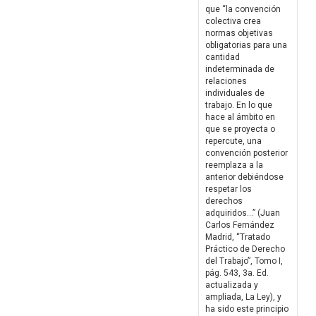
que “la convención
colectiva crea
normas objetivas
obligatorias para una
cantidad
indeterminada de
relaciones
individuales de
trabajo. En lo que
hace al ámbito en
que se proyecta o
repercute, una
convención posterior
reemplaza a la
anterior debiéndose
respetar los
derechos
adquiridos...” (Juan
Carlos Fernández
Madrid, “Tratado
Práctico de Derecho
del Trabajo”, Tomo I,
pág. 543, 3a. Ed.
actualizada y
ampliada, La Ley), y
ha sido este principio