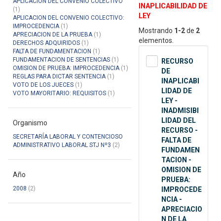
APLICACION DEL CONVENIO COLECTIVO
INAPLICABILIDAD DE
(1)
LEY
APLICACION DEL CONVENIO COLECTIVO:
IMPROCEDENCIA
(1)
Mostrando
1-2
de
2
APRECIACION DE LA PRUEBA
(1)
elementos.
DERECHOS ADQUIRIDOS
(1)
FALTA DE FUNDAMENTACION
(1)
FUNDAMENTACION DE SENTENCIAS
(1)
RECURSO
OMISION DE PRUEBA: IMPROCEDENCIA
(1)
DE
REGLAS PARA DICTAR SENTENCIA
(1)
INAPLICABI
VOTO DE LOS JUECES
(1)
LIDAD DE
VOTO MAYORITARIO: REQUISITOS
(1)
LEY -
INADMISIBI
LIDAD DEL
Organismo
RECURSO -
SECRETARÍA LABORAL Y CONTENCIOSO
FALTA DE
ADMINISTRATIVO LABORAL STJ Nº3
(2)
FUNDAMEN
TACION -
OMISION DE
Año
PRUEBA:
2008
(2)
IMPROCEDE
NCIA -
APRECIACIO
N DE LA