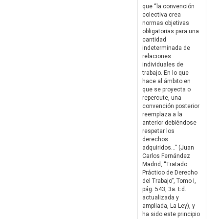
que “la convención
colectiva crea
normas objetivas
obligatorias para una
cantidad
indeterminada de
relaciones
individuales de
trabajo. En lo que
hace al ámbito en
que se proyecta o
repercute, una
convención posterior
reemplaza a la
anterior debiéndose
respetar los
derechos
adquiridos...” (Juan
Carlos Fernández
Madrid, “Tratado
Práctico de Derecho
del Trabajo”, Tomo I,
pág. 543, 3a. Ed.
actualizada y
ampliada, La Ley), y
ha sido este principio