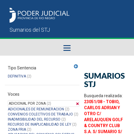
Fallos del STJ
Tipo Sentencia
SUMARIOS
DEFINITIVA
(2)
Sumarios del STJ
STJ
Voces
Manual del Usuario
Busqueda realizada:
23051/08 - TOBIO,
ADICIONAL POR ZONA
(2)
CARLOS ADRIAN Y
ADICIONALES DE REMUNERACION
(2)
OTRO C/
CONVENIOS COLECTIVOS DE TRABAJO
(2)
INADMISIBILIDAD DEL RECURSO
(2)
ARELAUQUEN GOLF
RECURSO DE INAPLICABILIDAD DE LEY
(2)
& COUNTRY CLUB
ZONA FRIA
(2)
S.A. S/ SUMARIO S/