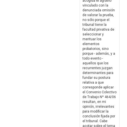
acogida el agravio
vinculado con la
denunciada omisión
de valorar la prueba,
no sólo porque el
tribunal tiene la
facultad privativa de
seleccionar y
merituar los
elementos
probatorios, sino
porque - además, y a
todo evento -
aquellos que los
recurrentes juzgan
determinantes para
fundar su postura
relativa a que
corresponde aplicar
el Convenio Colectivo
de Trabajo Nº 464/06
resultan, en mi
opinión, irrelevantes
para modificar la
conclusión fijada por
el tribunal. Cabe
acotar sobre el tema