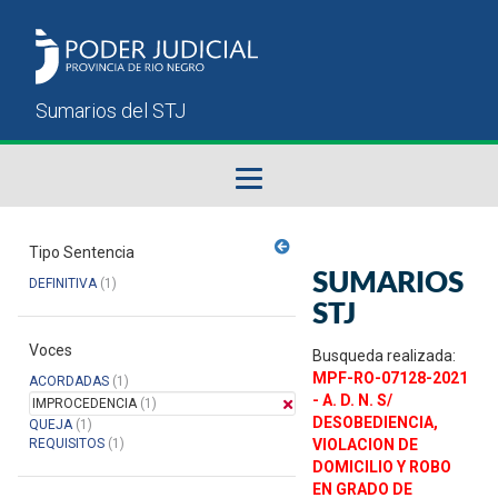
Fallos del STJ
Tipo Sentencia
SUMARIOS
DEFINITIVA
(1)
Sumarios del STJ
STJ
Voces
Manual del Usuario
Busqueda realizada:
MPF-RO-07128-2021
ACORDADAS
(1)
- A. D. N. S/
IMPROCEDENCIA
(1)
DESOBEDIENCIA,
QUEJA
(1)
REQUISITOS
(1)
VIOLACION DE
DOMICILIO Y ROBO
EN GRADO DE