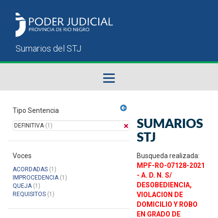
Fallos del STJ
Tipo Sentencia
SUMARIOS
DEFINITIVA
(1)
Sumarios del STJ
STJ
Voces
Manual del Usuario
Busqueda realizada:
MPF-RO-07128-2021
ACORDADAS
(1)
- A. D. N. S/
IMPROCEDENCIA
(1)
DESOBEDIENCIA,
QUEJA
(1)
REQUISITOS
(1)
VIOLACION DE
DOMICILIO Y ROBO
EN GRADO DE