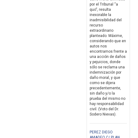
por el Tribunal “a
quo”, resulta
inexorable la
inadmisibilidad del
recurso
extraordinario
planteado. Máxime,
considerando que en
autos nos
encontramos frente a
una acción de daños
y pejuicios, donde
sólo se reclama una
indemnización por
daño moral, y que
como se dijera
precedentemente,
sin daño y/o la
prueba del mismo no
hay responsabilidad
civil. (Voto del Dr.
Sodero Nievas).
PEREZ DIEGO
AMADEO C/ PLAN