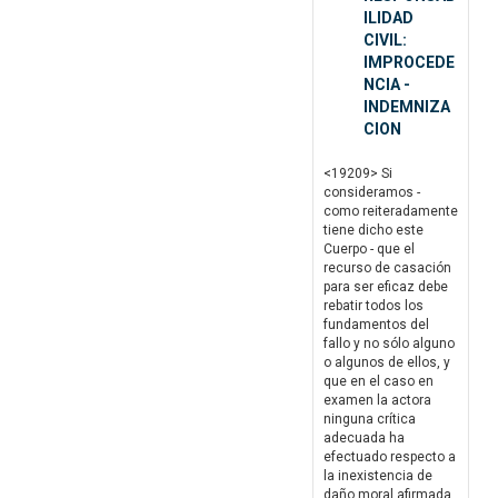
ILIDAD
CIVIL:
IMPROCEDE
NCIA -
INDEMNIZA
CION
<19209> Si
consideramos -
como reiteradamente
tiene dicho este
Cuerpo - que el
recurso de casación
para ser eficaz debe
rebatir todos los
fundamentos del
fallo y no sólo alguno
o algunos de ellos, y
que en el caso en
examen la actora
ninguna crítica
adecuada ha
efectuado respecto a
la inexistencia de
daño moral afirmada