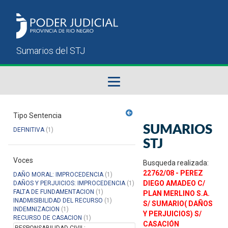
Fallos del STJ
Tipo Sentencia
SUMARIOS
DEFINITIVA
(1)
Sumarios del STJ
STJ
Voces
Manual del Usuario
Busqueda realizada:
22762/08 - PEREZ
DAÑO MORAL: IMPROCEDENCIA
(1)
DIEGO AMADEO C/
DAÑOS Y PERJUICIOS: IMPROCEDENCIA
(1)
FALTA DE FUNDAMENTACION
(1)
PLAN MERLINO S.A.
INADMISIBILIDAD DEL RECURSO
(1)
S/ SUMARIO( DAÑOS
INDEMNIZACION
(1)
Y PERJUICIOS) S/
RECURSO DE CASACION
(1)
CASACIÓN