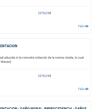
22762/08
Fallo
MENTACION
d aducida ni la concreta violación de la norma citada, lo cual
o Nievas).
22762/08
Fallo
AMENTACION - DAÑO MORAL: IMPROCEDENCIA - DAÑOS