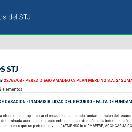
S STJ
a:
22762/08 - PEREZ DIEGO AMADEO C/ PLAN MERLINO S.A. S/ SUM
3
elementos.
E CASACION - INADMISIBILIDAD DEL RECURSO - FALTA DE FUNDA
a efectos de cumplimentar el recaudo de adecuada fundamentación del recurso ext
n determinada acerca del correcto enfoque de la extensión de la indemnización
nunciamiento que se pretende revocar.” (STJRNSC in re “MAPFRE, ACONCAGUA COMP