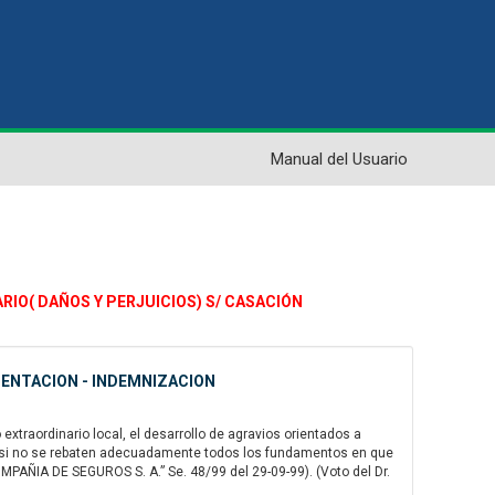
Manual del Usuario
ARIO( DAÑOS Y PERJUICIOS) S/ CASACIÓN
MENTACION - INDEMNIZACION
raordinario local, el desarrollo de agravios orientados a
, si no se rebaten adecuadamente todos los fundamentos en que
AÑIA DE SEGUROS S. A.” Se. 48/99 del 29-09-99). (Voto del Dr.