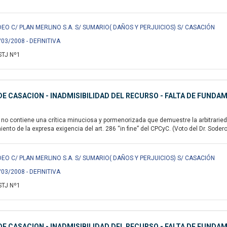
EO C/ PLAN MERLINO S.A. S/ SUMARIO( DAÑOS Y PERJUICIOS) S/ CASACIÓN
/03/2008 - DEFINITIVA
STJ Nº1
E CASACION - INADMISIBILIDAD DEL RECURSO - FALTA DE FUNDA
no contiene una crítica minuciosa y pormenorizada que demuestre la arbitrarieda
ento de la expresa exigencia del art. 286 “in fine” del CPCyC. (Voto del Dr. Soder
EO C/ PLAN MERLINO S.A. S/ SUMARIO( DAÑOS Y PERJUICIOS) S/ CASACIÓN
/03/2008 - DEFINITIVA
STJ Nº1
E CASACION - INADMISIBILIDAD DEL RECURSO - FALTA DE FUND