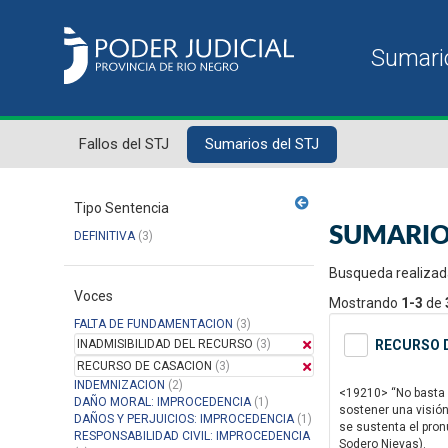
Fallos del STJ
Sumarios del STJ
Tipo Sentencia
SUMARIO
DEFINITIVA
(3)
Busqueda realizad
Voces
Mostrando
1-3
de
FALTA DE FUNDAMENTACION
(3)
INADMISIBILIDAD DEL RECURSO
(3)
RECURSO D
RECURSO DE CASACION
(3)
INDEMNIZACION
(2)
<19210> “No basta 
DAÑO MORAL: IMPROCEDENCIA
(1)
sostener una visió
DAÑOS Y PERJUICIOS: IMPROCEDENCIA
(1)
se sustenta el pro
RESPONSABILIDAD CIVIL: IMPROCEDENCIA
Sodero Nievas).