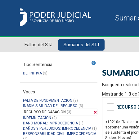
Fallos del STJ
Sumarios del STJ
Tipo Sentencia
SUMARIO
DEFINITIVA
(3)
Busqueda realizad
Voces
Mostrando
1-3
de
FALTA DE FUNDAMENTACION
(3)
INADMISIBILIDAD DEL RECURSO
(3)
RECURSO D
RECURSO DE CASACION
(3)
INDEMNIZACION
(2)
<19210> “No basta 
DAÑO MORAL: IMPROCEDENCIA
(1)
sostener una visió
DAÑOS Y PERJUICIOS: IMPROCEDENCIA
(1)
se sustenta el pro
RESPONSABILIDAD CIVIL: IMPROCEDENCIA
Sodero Nievas).