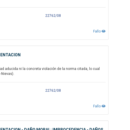
22762/08
Fallo
MENTACION
d aducida ni la concreta violación de la norma citada, lo cual
o Nievas).
22762/08
Fallo
AMENTACION - DAÑO MORAL: IMPROCEDENCIA - DAÑOS