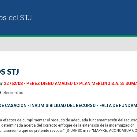
S STJ
a:
22762/08 - PEREZ DIEGO AMADEO C/ PLAN MERLINO S.A. S/ SUM
3
elementos.
E CASACION - INADMISIBILIDAD DEL RECURSO - FALTA DE FUNDA
a efectos de cumplimentar el recaudo de adecuada fundamentación del recurso ext
n determinada acerca del correcto enfoque de la extensión de la indemnización
nunciamiento que se pretende revocar.” (STJRNSC in re “MAPFRE, ACONCAGUA COMP