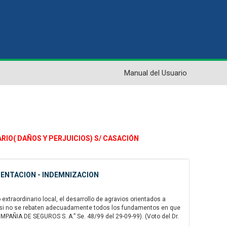
Manual del Usuario
ARIO( DAÑOS Y PERJUICIOS) S/ CASACIÓN
MENTACION - INDEMNIZACION
raordinario local, el desarrollo de agravios orientados a
, si no se rebaten adecuadamente todos los fundamentos en que
AÑIA DE SEGUROS S. A.” Se. 48/99 del 29-09-99). (Voto del Dr.