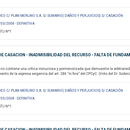
EO C/ PLAN MERLINO S.A. S/ SUMARIO( DAÑOS Y PERJUICIOS) S/ CASACIÓN
/03/2008 - DEFINITIVA
STJ Nº1
E CASACION - INADMISIBILIDAD DEL RECURSO - FALTA DE FUNDA
no contiene una crítica minuciosa y pormenorizada que demuestre la arbitrarieda
ento de la expresa exigencia del art. 286 “in fine” del CPCyC. (Voto del Dr. Soder
EO C/ PLAN MERLINO S.A. S/ SUMARIO( DAÑOS Y PERJUICIOS) S/ CASACIÓN
/03/2008 - DEFINITIVA
STJ Nº1
E CASACION - INADMISIBILIDAD DEL RECURSO - FALTA DE FUND