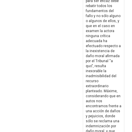
para ser eficaz debe
rebatir todos los
fundamentos del
fallo y no sólo alguno
o algunos de ellos, y
que en el caso en
examen la actora
ninguna crítica
adecuada ha
efectuado respecto a
la inexistencia de
daño moral afirmada
por el Tribunal “a
quo”, resulta
inexorable la
inadmisibilidad del
recurso
extraordinario
planteado. Máxime,
considerando que en
autos nos
encontramos frente a
una acción de daños
y pejuicios, donde
sólo se reclama una
indemnización por
daño moral, y que