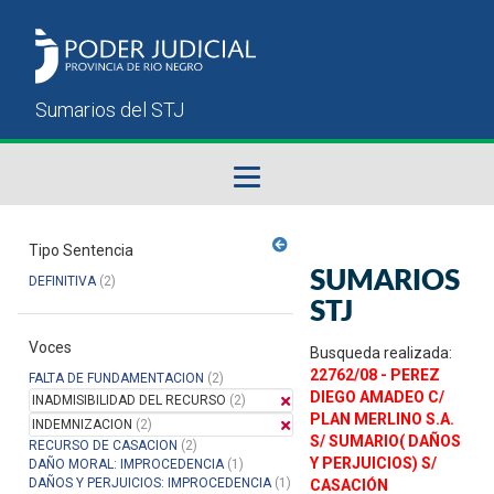
Fallos del STJ
Tipo Sentencia
SUMARIOS
DEFINITIVA
(2)
Sumarios del STJ
STJ
Voces
Manual del Usuario
Busqueda realizada:
22762/08 - PEREZ
FALTA DE FUNDAMENTACION
(2)
DIEGO AMADEO C/
INADMISIBILIDAD DEL RECURSO
(2)
PLAN MERLINO S.A.
INDEMNIZACION
(2)
S/ SUMARIO( DAÑOS
RECURSO DE CASACION
(2)
Y PERJUICIOS) S/
DAÑO MORAL: IMPROCEDENCIA
(1)
DAÑOS Y PERJUICIOS: IMPROCEDENCIA
(1)
CASACIÓN