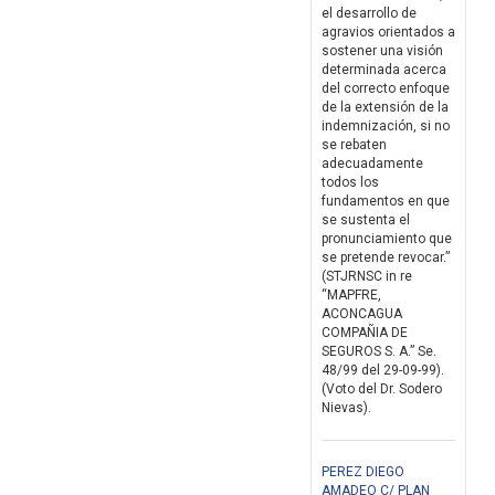
el desarrollo de
agravios orientados a
sostener una visión
determinada acerca
del correcto enfoque
de la extensión de la
indemnización, si no
se rebaten
adecuadamente
todos los
fundamentos en que
se sustenta el
pronunciamiento que
se pretende revocar.”
(STJRNSC in re
“MAPFRE,
ACONCAGUA
COMPAÑIA DE
SEGUROS S. A.” Se.
48/99 del 29-09-99).
(Voto del Dr. Sodero
Nievas).
PEREZ DIEGO
AMADEO C/ PLAN